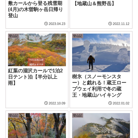
敷カールから登る残雪期
【地蔵山＆熊野岳】
(4月)の木曽駒ヶ岳日帰り
登山
2023.04.23
2022.11.12
登山記
登山記
紅葉の涸沢カールで1泊2
樹氷（スノーモンスタ
日テント泊【半分以上
ー）と戯れる！蔵王ロー
雨】
プウェイ利用で冬の蔵
王・地蔵山ハイキング
2022.10.09
2022.01.02
登山記
登山記