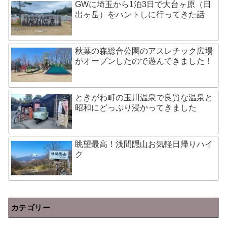
GWに埼玉から1泊3日で大台ヶ原（日
出ヶ岳）をハントしに行ってきた話
秋葉の森総合公園のアスレチック広場
がオープンしたので遊んできました！
ときがわ町の玉川温泉で良質な温泉と
昭和にどっぷり浸かってきました
眺望最高！浅間隠山お気軽日帰りハイ
ク
カテゴリー