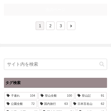
次のページ
次
1
2
3
へ
タグ検索
子連れ
104
登山全般
100
登山記
91
公園全般
72
国内旅行
63
日本百名山
62