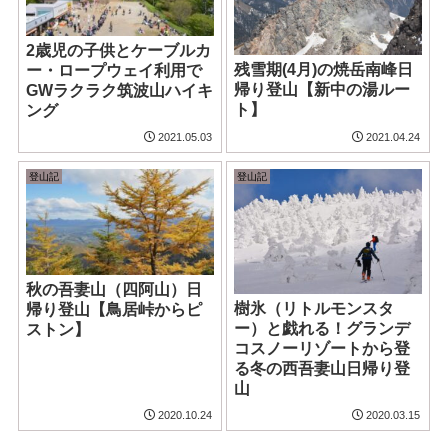
2歳児の子供とケーブルカ
残雪期(4月)の焼岳南峰日
ー・ロープウェイ利用で
帰り登山【新中の湯ルー
GWラクラク筑波山ハイキ
ト】
ング
2021.05.03
2021.04.24
登山記
登山記
秋の吾妻山（四阿山）日
樹氷（リトルモンスタ
帰り登山【鳥居峠からピ
ー）と戯れる！グランデ
ストン】
コスノーリゾートから登
る冬の西吾妻山日帰り登
山
2020.10.24
2020.03.15