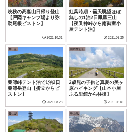
晩秋の高妻山日帰り登山
紅葉時期・曇天眺望ほぼ
【戸隠キャンプ場より弥
無しの1泊2日鳳凰三山
勒尾根ピストン】
【夜叉神峠から南御室小
屋テント泊】
2021.10.31
2021.09.25
登山記
国内旅行記
薬師峠テント泊で1泊2日
2歳児の子供と真夏の美ヶ
薬師岳登山【折立からピ
原ハイキング【山本小屋
ストン】
ふる里館から往復】
2021.08.28
2021.08.01
登山記
登山記