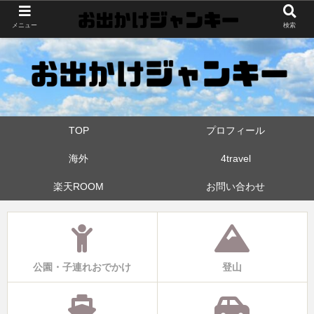
世界中・日本中を旅したおでかけ狂なパパが埼玉県と近県の公園やお出かけス
メニュー
検索
ポットを攻めています！たまに登山も
TOP
プロフィール
海外
4travel
楽天ROOM
お問い合わせ
公園・子連れおでかけ
登山