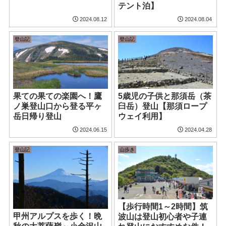
テント泊】
2024.08.12
2024.08.04
登山記
登山記
果ての果ての楽園へ！鷹
5歳児の子供と那須岳（茶
ノ巣登山口から登る平ヶ
臼岳）登山【那須ロープ
岳日帰り登山
ウェイ利用】
2024.06.15
2024.04.28
登山記
山歩き
【歩行時間1～2時間】筑
甲州アルプスを歩く！晩
波山は登山初心者や子連