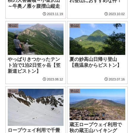
秋の大菩薩嶺～小金沢山
れ登山におすすめな件！
～牛奥ノ雁ヶ腹摺山縦走
2023.11.19
2023.10.02
登山記
登山記
やっぱりきつかったテン
夏の妙高山日帰り登山
ト泊で1泊2日笠ヶ岳【笠
【燕温泉からピストン】
新道ピストン】
2023.08.12
2023.07.16
登山記
登山記
蔵王ロープウェイ利用で
ロープウェイ利用で千畳
秋の蔵王山ハイキング