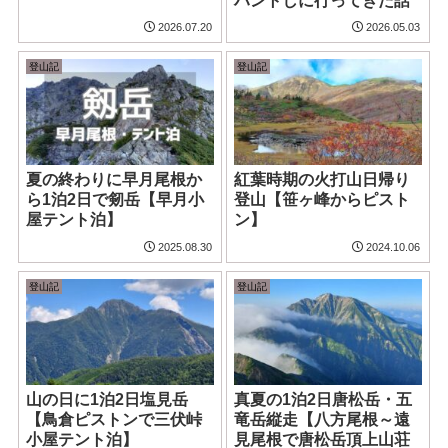
ハントしに行ってきた話
2026.07.20
2026.05.03
登山記
登山記
夏の終わりに早月尾根か
紅葉時期の火打山日帰り
ら1泊2日で剱岳【早月小
登山【笹ヶ峰からピスト
屋テント泊】
ン】
2025.08.30
2024.10.06
登山記
登山記
山の日に1泊2日塩見岳
真夏の1泊2日唐松岳・五
【鳥倉ピストンで三伏峠
竜岳縦走【八方尾根～遠
小屋テント泊】
見尾根で唐松岳頂上山荘