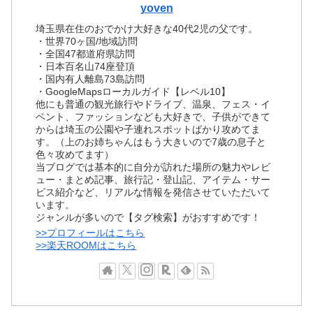
yoven
埼玉県在住のおでかけ大好きな40代2児の父です。
・世界70ヶ国/地域訪問
・全国47都道府県訪問
・日本百名山74座登頂
・国内有人離島73島訪問
・GoogleMapsローカルガイド【レベル10】
他にも普通の観光旅行やドライブ、温泉、フェス・イ
ベント、ファッションなども大好きで、子供ができて
からは埼玉の公園や子連れスポットばかり攻めてま
す。（上のお姉ちゃんはもう大きいので7歳の息子と
色々攻めてます）
当ブログでは基本的に自分が訪れた場所の魅力やレビ
ュー・まとめ記事、旅行記・登山記、アイテム・サー
ビス紹介など、リアルな情報を発信させていただいて
います。
ジャンルが多いので【タグ検索】がおすすめです！
>>プロフィールはこちら
>>楽天ROOMはこちら