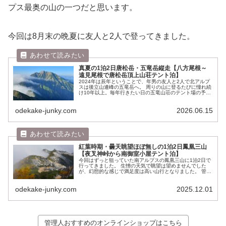
プス最奥の山の一つだと思います。
今回は8月末の晩夏に友人と2人で登ってきました。
真夏の1泊2日唐松岳・五竜岳縦走【八方尾根～
遠見尾根で唐松岳頂上山荘テント泊】
2024年は辰年ということで、年男の友人と2人で北アルプ
スは後立山連峰の五竜岳へ。 周りの山に登るたびに憧れ続
け10年以上。毎年行きたい日の五竜山荘のテント場の予約
が埋まってしまい、今年はもう諦め唐松岳にテント泊して
挑むことにしました。 高...
odekake-junky.com
2026.06.15
紅葉時期・曇天眺望ほぼ無しの1泊2日鳳凰三山
【夜叉神峠から南御室小屋テント泊】
今回はずっと狙っていた南アルプスの鳳凰三山に1泊2日で
行ってきました。 生憎の天気で眺望は望めませんでした
が、幻想的な感じで満足度は高い山行となりました。 管理
人おすすめのオンラインショップはこちら ルート・コース
タイム 南の夜叉神峠登山口...
odekake-junky.com
2025.12.01
管理人おすすめのオンラインショップはこちら