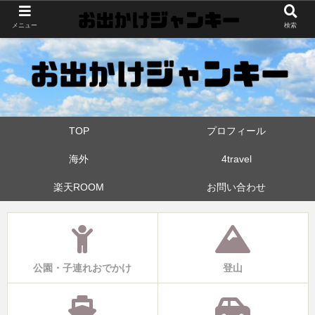
世界中・日本中を旅したおでかけ狂なパパが埼玉県と近県の公園やお出かけス
メニュー
検索
ポットを攻めています！たまに登山も
TOP
プロフィール
海外
4travel
楽天ROOM
お問い合わせ
公園・子連れおでかけ
登山