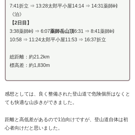
7:41折立 ⇒ 13:28太郎平小屋14:14 ⇒ 14:31薬師峠
《泊》
【2日目】
3:38薬師峠 ⇒ 6:07
薬師岳山頂
6:31 ⇒ 8:41薬師峠
10:58 ⇒ 11:24太郎平小屋11:53 ⇒ 16:37折立
総距離：約21.2km
標高差：約1,830m
感想としては、良く整備された登山道で危険個所はなくと
ても快適な山歩きができました。
距離と高低差があるので1泊向けですが、登山道自体は初
心者向けだと思いました。