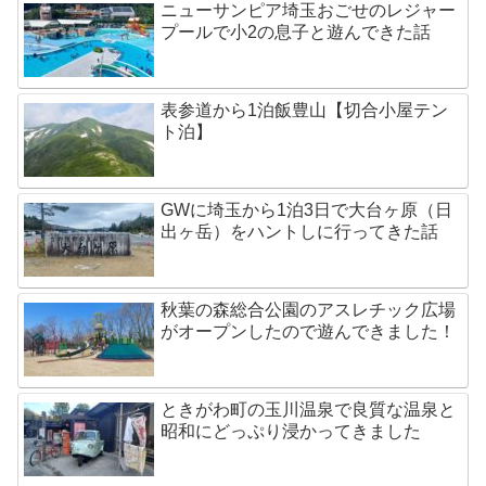
ニューサンピア埼玉おごせのレジャー
プールで小2の息子と遊んできた話
表参道から1泊飯豊山【切合小屋テン
ト泊】
GWに埼玉から1泊3日で大台ヶ原（日
出ヶ岳）をハントしに行ってきた話
秋葉の森総合公園のアスレチック広場
がオープンしたので遊んできました！
ときがわ町の玉川温泉で良質な温泉と
昭和にどっぷり浸かってきました