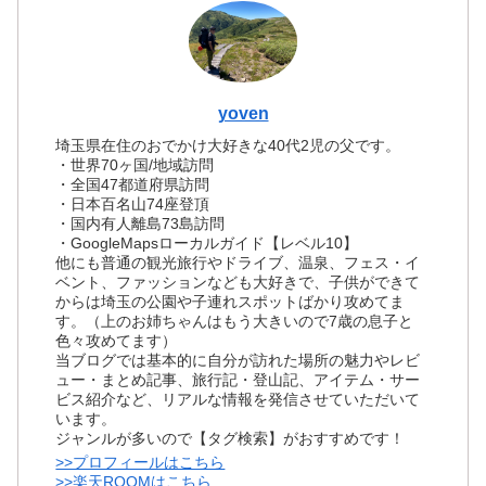
yoven
埼玉県在住のおでかけ大好きな40代2児の父です。
・世界70ヶ国/地域訪問
・全国47都道府県訪問
・日本百名山74座登頂
・国内有人離島73島訪問
・GoogleMapsローカルガイド【レベル10】
他にも普通の観光旅行やドライブ、温泉、フェス・イ
ベント、ファッションなども大好きで、子供ができて
からは埼玉の公園や子連れスポットばかり攻めてま
す。（上のお姉ちゃんはもう大きいので7歳の息子と
色々攻めてます）
当ブログでは基本的に自分が訪れた場所の魅力やレビ
ュー・まとめ記事、旅行記・登山記、アイテム・サー
ビス紹介など、リアルな情報を発信させていただいて
います。
ジャンルが多いので【タグ検索】がおすすめです！
>>プロフィールはこちら
>>楽天ROOMはこちら