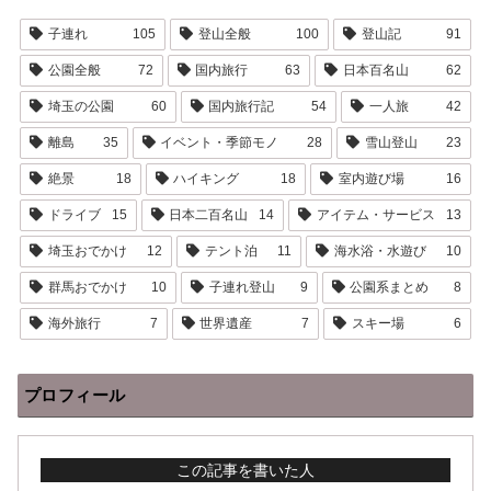
子連れ
105
登山全般
100
登山記
91
公園全般
72
国内旅行
63
日本百名山
62
埼玉の公園
60
国内旅行記
54
一人旅
42
離島
35
イベント・季節モノ
28
雪山登山
23
絶景
18
ハイキング
18
室内遊び場
16
ドライブ
15
日本二百名山
14
アイテム・サービス
13
埼玉おでかけ
12
テント泊
11
海水浴・水遊び
10
群馬おでかけ
10
子連れ登山
9
公園系まとめ
8
海外旅行
7
世界遺産
7
スキー場
6
プロフィール
この記事を書いた人