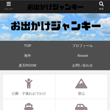
世界中・日本中を旅したおでかけ狂なパパが埼玉県と近県の公園やお出かけス
メニュー
検索
ポットを攻めています！たまに登山も
TOP
プロフィール
海外
4travel
楽天ROOM
お問い合わせ
公園・子連れおでかけ
登山