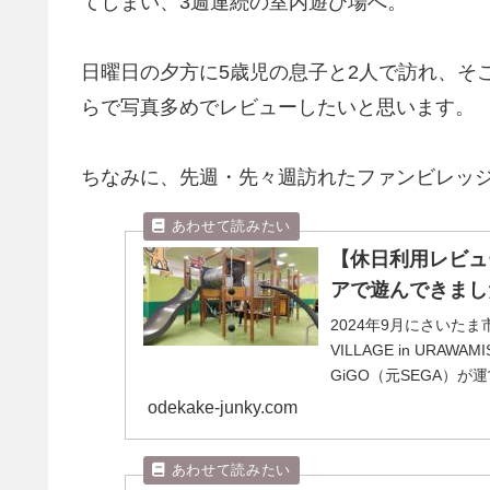
てしまい、3週連続の室内遊び場へ。
日曜日の夕方に5歳児の息子と2人で訪れ、そ
らで写真多めでレビューしたいと思います。
ちなみに、先週・先々週訪れたファンビレッ
【休日利用レビュ
アで遊んできまし
2024年9月にさいた
VILLAGE in UR
GiGO（元SEGA）
odekake-junky.com