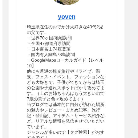
yoven
埼玉県在住のおでかけ大好きな40代2児
の父です。
・世界70ヶ国/地域訪問
・全国47都道府県訪問
・日本百名山74座登頂
・国内有人離島73島訪問
・GoogleMapsローカルガイド【レベル
10】
他にも普通の観光旅行やドライブ、温
泉、フェス・イベント、ファッションな
ども大好きで、子供ができてからは埼玉
の公園や子連れスポットばかり攻めてま
す。（上のお姉ちゃんはもう大きいので
7歳の息子と色々攻めてます）
当ブログでは基本的に自分が訪れた場所
の魅力やレビュー・まとめ記事、旅行
記・登山記、アイテム・サービス紹介な
ど、リアルな情報を発信させていただい
ています。
ジャンルが多いので【タグ検索】がおす
すめです！