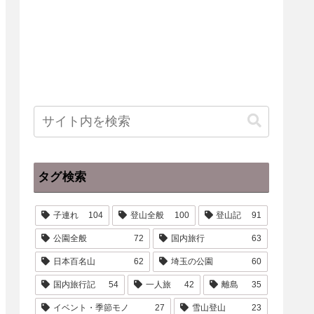
タグ検索
子連れ
104
登山全般
100
登山記
91
公園全般
72
国内旅行
63
日本百名山
62
埼玉の公園
60
国内旅行記
54
一人旅
42
離島
35
イベント・季節モノ
27
雪山登山
23