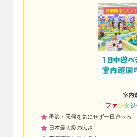
室内
ファ
ン
タ
ジ
季節・天候を気にせず一日遊べる
日本最大級の広さ