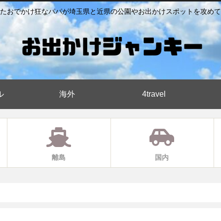
たおでかけ狂なパパが埼玉県と近県の公園やお出かけスポットを攻めて
ル
海外
4travel
離島
国内