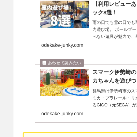
【利用レビューあ
ック8選！
雨の日でも雪の日でも
内遊び場。 ボールプ
べない遊具が魅力で、
我が家も6歳児の息子...
odekake-junky.com
スマーク伊勢崎のフ
カちゃんを遊びつ
群馬県は伊勢崎市のスマー
ミカ・プラレール・リ
るGiGO（元SEGA）
odekake-junky.com