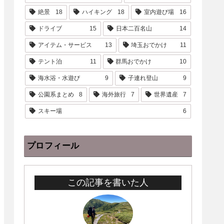
絶景
18
ハイキング
18
室内遊び場
16
ドライブ
15
日本二百名山
14
アイテム・サービス
13
埼玉おでかけ
11
テント泊
11
群馬おでかけ
10
海水浴・水遊び
9
子連れ登山
9
公園系まとめ
8
海外旅行
7
世界遺産
7
スキー場
6
プロフィール
この記事を書いた人