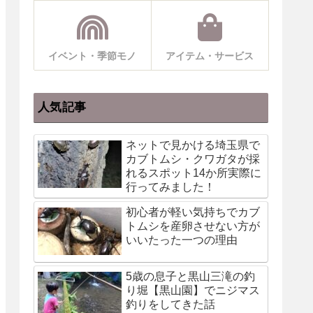
イベント・季節モノ
アイテム・サービス
人気記事
ネットで見かける埼玉県で
カブトムシ・クワガタが採
れるスポット14か所実際に
行ってみました！
初心者が軽い気持ちでカブ
トムシを産卵させない方が
いいたった一つの理由
5歳の息子と黒山三滝の釣
り堀【黒山園】でニジマス
釣りをしてきた話