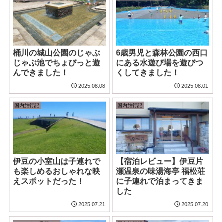
桶川の城山公園のじゃぶ
6歳男児と森林公園の西口
じゃぶ池でちょびっと遊
にある水遊び場を遊びつ
んできました！
くしてきました！
2025.08.08
2025.08.01
国内旅行記
国内旅行記
伊豆の小室山は子連れで
【宿泊レビュー】伊豆片
も楽しめるおしゃれな映
瀬温泉の味湯海亭 福松荘
えスポットだった！
に子連れで泊まってきま
した
2025.07.21
2025.07.20