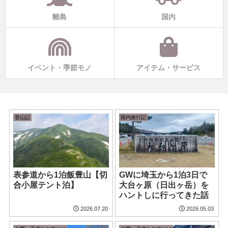
離島
国内
イベント・季節モノ
アイテム・サービス
登山記
国内旅行記
表参道から1泊飯豊山【切
GWに埼玉から1泊3日で
合小屋テント泊】
大台ヶ原（日出ヶ岳）を
ハントしに行ってきた話
2026.07.20
2026.05.03