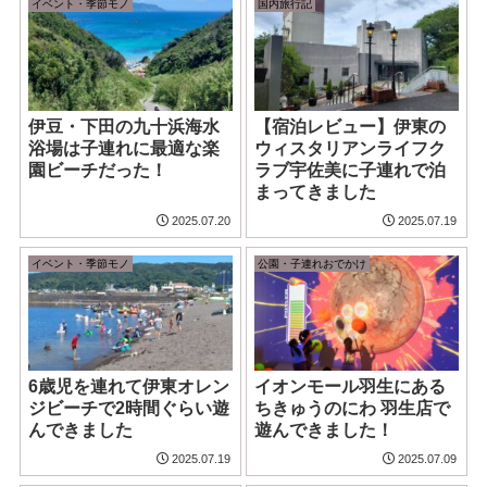
イベント・季節モノ
国内旅行記
伊豆・下田の九十浜海水
【宿泊レビュー】伊東の
浴場は子連れに最適な楽
ウィスタリアンライフク
園ビーチだった！
ラブ宇佐美に子連れで泊
まってきました
2025.07.20
2025.07.19
イベント・季節モノ
公園・子連れおでかけ
6歳児を連れて伊東オレン
イオンモール羽生にある
ジビーチで2時間ぐらい遊
ちきゅうのにわ 羽生店で
んできました
遊んできました！
2025.07.19
2025.07.09