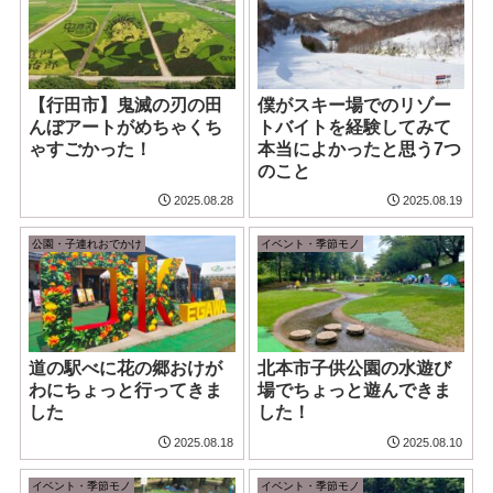
【行田市】鬼滅の刃の田
僕がスキー場でのリゾー
んぼアートがめちゃくち
トバイトを経験してみて
ゃすごかった！
本当によかったと思う7つ
のこと
2025.08.28
2025.08.19
公園・子連れおでかけ
イベント・季節モノ
道の駅べに花の郷おけが
北本市子供公園の水遊び
わにちょっと行ってきま
場でちょっと遊んできま
した
した！
2025.08.18
2025.08.10
イベント・季節モノ
イベント・季節モノ