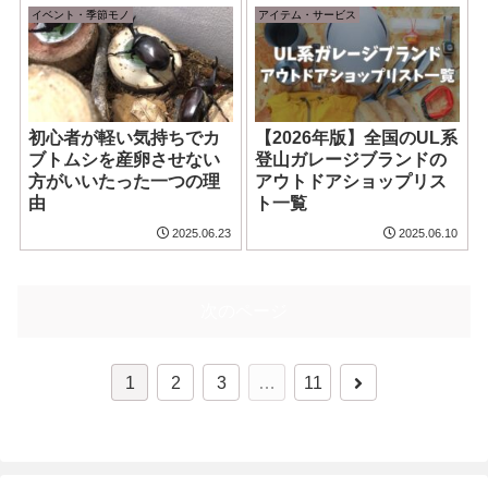
イベント・季節モノ
アイテム・サービス
初心者が軽い気持ちでカ
【2026年版】全国のUL系
ブトムシを産卵させない
登山ガレージブランドの
方がいいたった一つの理
アウトドアショップリス
由
ト一覧
2025.06.23
2025.06.10
次のページ
次
1
2
3
…
11
へ