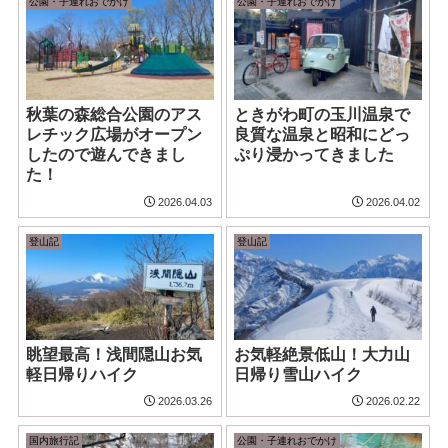
公園・子連れおでかけ
公園・子連れおでかけ
秋葉の森総合公園のアス
ときがわ町の玉川温泉で
レチック広場がオープン
良質な温泉と昭和にどっ
したので遊んできまし
ぷり浸かってきました
た！
2026.04.03
2026.04.02
登山記
登山記
眺望最高！浅間隠山お気
お気軽絶景低山！大力山
軽日帰りハイク
日帰り雪山ハイク
2026.03.26
2026.02.22
国内旅行記
公園・子連れおでかけ