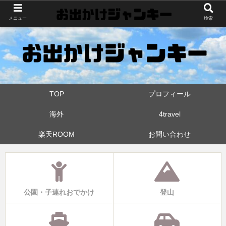
世界中・日本中を旅したおでかけ狂なパパが埼玉県と近県の公園やお出かけス
メニュー
検索
ポットを攻めています！たまに登山も
TOP
プロフィール
海外
4travel
楽天ROOM
お問い合わせ
公園・子連れおでかけ
登山