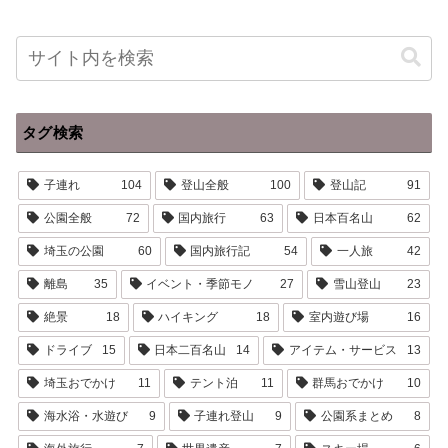
タグ検索
子連れ
104
登山全般
100
登山記
91
公園全般
72
国内旅行
63
日本百名山
62
埼玉の公園
60
国内旅行記
54
一人旅
42
離島
35
イベント・季節モノ
27
雪山登山
23
絶景
18
ハイキング
18
室内遊び場
16
ドライブ
15
日本二百名山
14
アイテム・サービス
13
埼玉おでかけ
11
テント泊
11
群馬おでかけ
10
海水浴・水遊び
9
子連れ登山
9
公園系まとめ
8