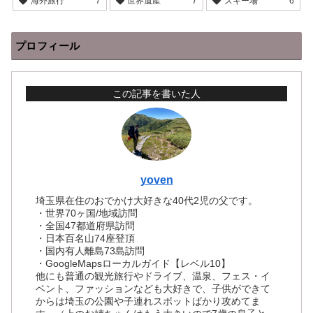
海外旅行
7
世界遺産
7
スキー場
6
プロフィール
この記事を書いた人
yoven
埼玉県在住のおでかけ大好きな40代2児の父です。
・世界70ヶ国/地域訪問
・全国47都道府県訪問
・日本百名山74座登頂
・国内有人離島73島訪問
・GoogleMapsローカルガイド【レベル10】
他にも普通の観光旅行やドライブ、温泉、フェス・イ
ベント、ファッションなども大好きで、子供ができて
からは埼玉の公園や子連れスポットばかり攻めてま