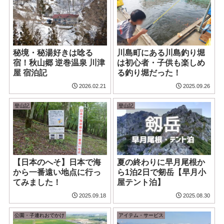
秘境・秘湯好きは唸る
川島町にある川島釣り堀
宿！秋山郷 逆巻温泉 川津
は初心者・子供も楽しめ
屋 宿泊記
る釣り堀だった！
2026.02.21
2025.09.26
登山記
登山記
【日本のへそ】日本で海
夏の終わりに早月尾根か
から一番遠い地点に行っ
ら1泊2日で剱岳【早月小
てみました！
屋テント泊】
2025.09.18
2025.08.30
公園・子連れおでかけ
アイテム・サービス