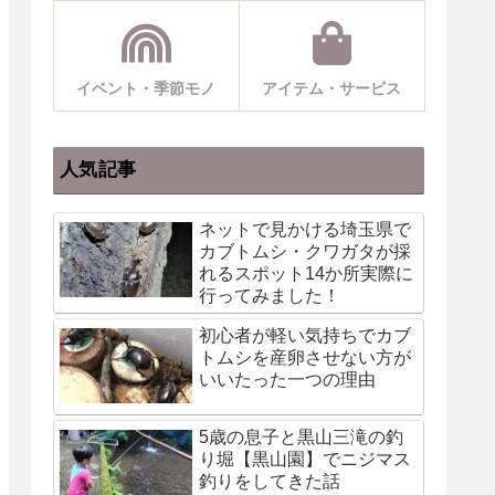
イベント・季節モノ
アイテム・サービス
人気記事
ネットで見かける埼玉県で
カブトムシ・クワガタが採
れるスポット14か所実際に
行ってみました！
初心者が軽い気持ちでカブ
トムシを産卵させない方が
いいたった一つの理由
5歳の息子と黒山三滝の釣
り堀【黒山園】でニジマス
釣りをしてきた話