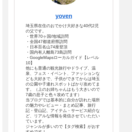
yoven
埼玉県在住のおでかけ大好きな40代2児
の父です。
・世界70ヶ国/地域訪問
・全国47都道府県訪問
・日本百名山74座登頂
・国内有人離島73島訪問
・GoogleMapsローカルガイド【レベル
10】
他にも普通の観光旅行やドライブ、温
泉、フェス・イベント、ファッションな
ども大好きで、子供ができてからは埼玉
の公園や子連れスポットばかり攻めてま
す。（上のお姉ちゃんはもう大きいので
7歳の息子と色々攻めてます）
当ブログでは基本的に自分が訪れた場所
の魅力やレビュー・まとめ記事、旅行
記・登山記、アイテム・サービス紹介な
ど、リアルな情報を発信させていただい
ています。
ジャンルが多いので【タグ検索】がおす
すめです！