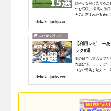
鮮やかな緑に染まる芝
のお昼寝。 最高の休
天気に恵まれた週末の
きな著者がお気に入...
odekake-junky.com
【利用レビューあ
ック8選！
雨の日でも雪の日でも
内遊び場。 ボールプ
べない遊具が魅力で、
我が家も6歳児の息子...
odekake-junky.com