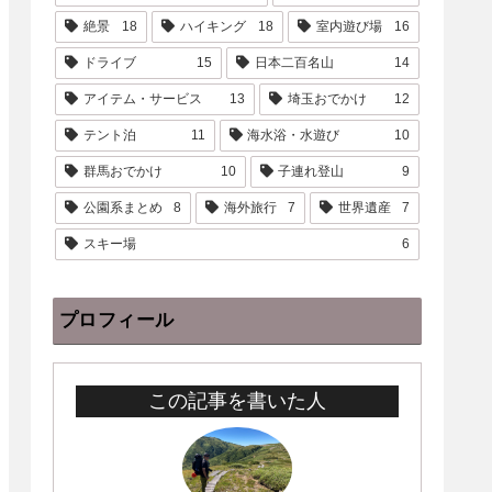
絶景
18
ハイキング
18
室内遊び場
16
ドライブ
15
日本二百名山
14
アイテム・サービス
13
埼玉おでかけ
12
テント泊
11
海水浴・水遊び
10
群馬おでかけ
10
子連れ登山
9
公園系まとめ
8
海外旅行
7
世界遺産
7
スキー場
6
プロフィール
この記事を書いた人