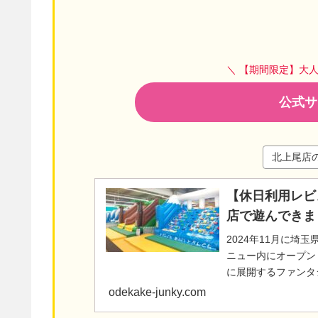
＼ 【期間限定】大
公式サ
北上尾店
【休日利用レビ
店で遊んできま
2024年11月に埼
ニュー内にオープン
に展開するファンタ
の5歳の息子が室内遊
odekake-junky.com