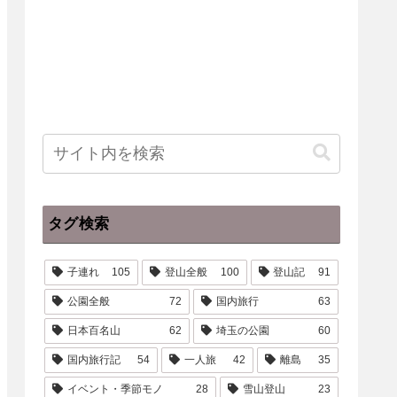
タグ検索
子連れ
105
登山全般
100
登山記
91
公園全般
72
国内旅行
63
日本百名山
62
埼玉の公園
60
国内旅行記
54
一人旅
42
離島
35
イベント・季節モノ
28
雪山登山
23