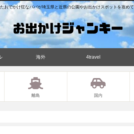
たおでかけ狂なパパが埼玉県と近県の公園やお出かけスポットを攻めて
ル
海外
4travel
離島
国内