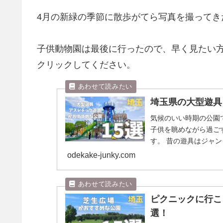
4月の新緑の季節に散歩がてら写真を撮ってき
子供動物園は最後に行ったので、早く見たい
クリックしてください。
埼玉県の大型遊具
気候のいい時期の公園
子供を眺めながら過ご
す。 昔の遊具はジャ
合体したような複合遊..
odekake-junky.com
ピクニックに行こ
選！