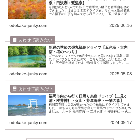
泉・田沢湖・繋温泉】
今回は友人と2人で1泊2日で岩手の八幡平と岩手山を攻め
てきました。 1日目はほぼドライブ旅。サクっと散歩感覚
で八幡平の山頂を踏んでから秋田に入り、玉川温泉に浸か
って田沢湖経由で宿のある繋（つなぎ）温泉へ。 八幡平山
頂はガスで残念でしたが、ち...
odekake-junky.com
2025.06.16
新緑の季節の弾丸福島ドライブ【五色沼・大内
宿・塔のへつり】
ゴールデンウィークの5月中旬にふと思いつきで福島に弾
丸ドライブをしてきたので、こちらに記したいと思いま
す。 五色沼が構えてたより数倍良くて感動しました。 る
るぶ福島 会津 磐梯’25posted with ヨメレバJTBパブリッシ
ング 旅行...
odekake-junky.com
2025.05.08
福岡市内から行く日帰り糸島ドライブ【二見ヶ
浦・櫻井神社・火山・芥屋海岸・一蘭の森】
福岡滞在時に天気が良かったので糸島にドライブしてきま
した。 めちゃくちゃ天気が良くて最高のドライブが楽しめ
ました。 ルート 福岡市内 ⇒ 二見ヶ浦 ⇒ 櫻井神社 ⇒ 火山
⇒ 芥屋海岸 ⇒ 一蘭の森 ⇒ 福岡市内 福岡市の早良区から
行ったの...
odekake-junky.com
2024.09.17