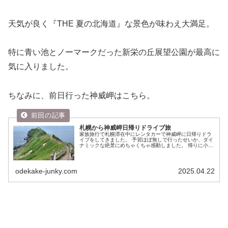
天気が良く『THE 夏の北海道』な景色が味わえ大満足。
特に青い池とノーマークだった新栄の丘展望公園が最高に
気に入りました。
ちなみに、前日行った神威岬はこちら。
札幌から神威岬日帰りドライブ旅
家族旅行で札幌滞在中にレンタカーで神威岬に日帰りドラ
イブをしてきました。 予習ほぼ無しで行ったせいか、ダイ
ナミックな絶景にめちゃくちゃ感動しました。 帰りに小樽
運河で写真を撮り、六花亭でお茶して帰りました。 ちなみ
に、翌日行った美瑛・富良野...
odekake-junky.com
2025.04.22