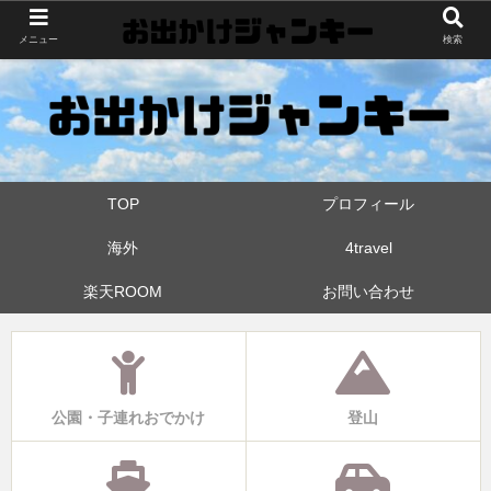
世界中・日本中を旅したおでかけ狂なパパが埼玉県と近県の公園やお出かけス
メニュー
検索
ポットを攻めています！たまに登山も
TOP
プロフィール
海外
4travel
楽天ROOM
お問い合わせ
公園・子連れおでかけ
登山