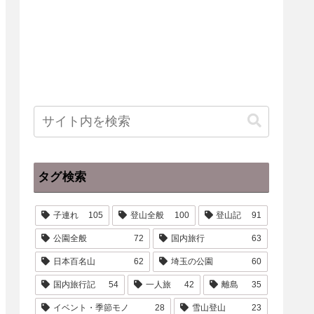
タグ検索
子連れ
105
登山全般
100
登山記
91
公園全般
72
国内旅行
63
日本百名山
62
埼玉の公園
60
国内旅行記
54
一人旅
42
離島
35
イベント・季節モノ
28
雪山登山
23