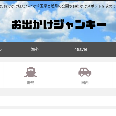
たおでかけ狂なパパが埼玉県と近県の公園やお出かけスポットを攻めて
ル
海外
4travel
離島
国内