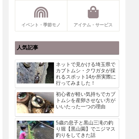
イベント・季節モノ
アイテム・サービス
人気記事
ネットで見かける埼玉県で
カブトムシ・クワガタが採
れるスポット14か所実際に
行ってみました！
初心者が軽い気持ちでカブ
トムシを産卵させない方が
いいたった一つの理由
5歳の息子と黒山三滝の釣
り堀【黒山園】でニジマス
釣りをしてきた話