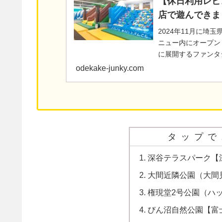
【休日利用レビ
店で遊んできま
2024年11月に埼
ニュー内にオープン
に展開するファンタ
の5歳の息子が室内遊
odekake-junky.com
タップで
深谷テラスパーク【
大間近隣公園（大間
権現堂2号公園（ハ
びん沼自然公園【富