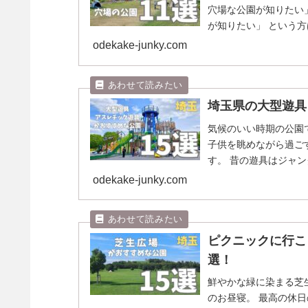
穴場な公園が知りたい
が知りたい」 という
こまでメジャーで...
odekake-junky.com
埼玉県の大型遊具
気候のいい時期の公園
子供を眺めながら過ご
す。 昔の遊具はジャ
合体したような複合遊..
odekake-junky.com
ピクニックに行こ
選！
鮮やかな緑に染まる芝
のお昼寝。 最高の休