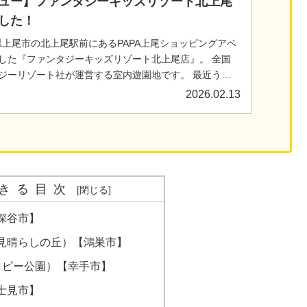
ュー】ファンタジーキッズリゾート北上尾
した！
玉県上尾市の北上尾駅前にあるPAPA上尾ショッピングアベ
した『ファンタジーキッズリゾート北上尾店』。 全国
ジーリゾート社が運営する室内遊園地です。 最近うち
び場にハ...
2026.02.13
きる目次
深谷市】
見晴らしの丘）【鴻巣市】
ッピー公園）【幸手市】
士見市】