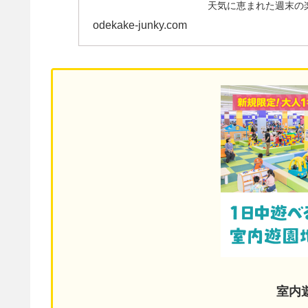
天気に恵まれた週末の
きな著者がお気に入...
odekake-junky.com
室内