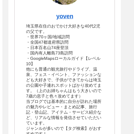
yoven
埼玉県在住のおでかけ大好きな40代2児
の父です。
・世界70ヶ国/地域訪問
・全国47都道府県訪問
・日本百名山74座登頂
・国内有人離島73島訪問
・GoogleMapsローカルガイド【レベル
10】
他にも普通の観光旅行やドライブ、温
泉、フェス・イベント、ファッションな
ども大好きで、子供ができてからは埼玉
の公園や子連れスポットばかり攻めてま
す。（上のお姉ちゃんはもう大きいので
7歳の息子と色々攻めてます）
当ブログでは基本的に自分が訪れた場所
の魅力やレビュー・まとめ記事、旅行
記・登山記、アイテム・サービス紹介な
ど、リアルな情報を発信させていただい
ています。
ジャンルが多いので【タグ検索】がおす
すめです！