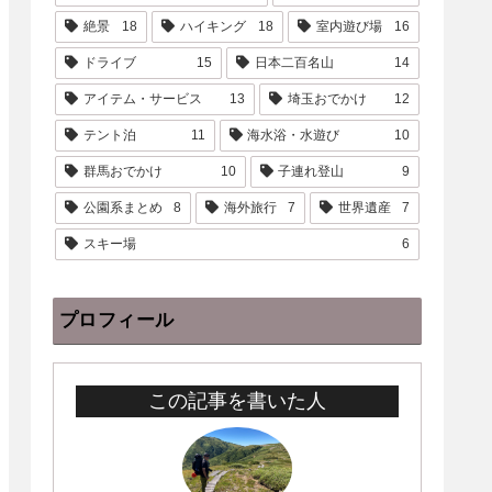
絶景
18
ハイキング
18
室内遊び場
16
ドライブ
15
日本二百名山
14
アイテム・サービス
13
埼玉おでかけ
12
テント泊
11
海水浴・水遊び
10
群馬おでかけ
10
子連れ登山
9
公園系まとめ
8
海外旅行
7
世界遺産
7
スキー場
6
プロフィール
この記事を書いた人