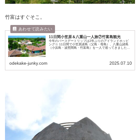
竹富はすぐそこ。
11日間小笠原＆八重山一人旅⑦竹富島観光
今年のバースデートリップは2年ぶりのアイランドホッピ
ング☆ 11日間で小笠原諸島（父島・母島）、八重山諸島
（小浜島・波照間島・竹富島）を一人で巡ってきました。
水が苦手だってのに、こないだの黒島＆与那国で今年はア
イランドジャンキーと化しまし...
odekake-junky.com
2025.07.10