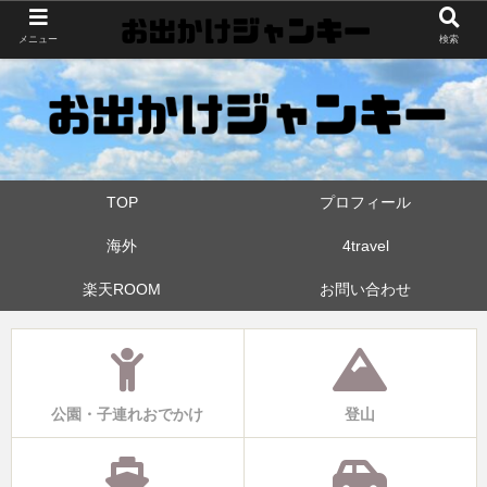
世界中・日本中を旅したおでかけ狂なパパが埼玉県と近県の公園やお出かけス
メニュー
検索
ポットを攻めています！たまに登山も
TOP
プロフィール
海外
4travel
楽天ROOM
お問い合わせ
公園・子連れおでかけ
登山