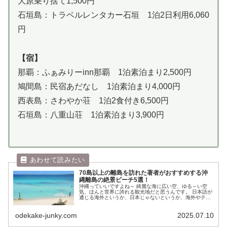
大原乗り捨て1,500円
石垣島：トラベルレンタカー石垣 1泊2日利用6,060
円
【宿】
那覇：ふぁみりーinn那覇 1泊素泊まり2,500円
鳩間島：民宿あだなし 1泊素泊まり4,000円
西表島：さわやか荘 1泊2食付き6,500円
石垣島：八重山荘 1泊素泊まり3,900円
70島以上の離島を訪れた著者がおすすめする沖
縄離島の絶景ビーチ5選！
沖縄っていいですよね～ 綺麗な海に広い空、ゆる～い空
気、ほんと世界に誇れる観光地だと思うんです。 日本語が
通じる海外というか、日本じゃないというか、海外やテー
マパークに行った時と同じモードに入るというか。とにか
く中毒性がありますよね。 とい...
odekake-junky.com
2025.07.10