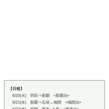
【日程】
6/20(火) 羽田⇒那覇 <那覇泊>
6/21(水) 那覇⇒石垣→鳩間 <鳩間泊>