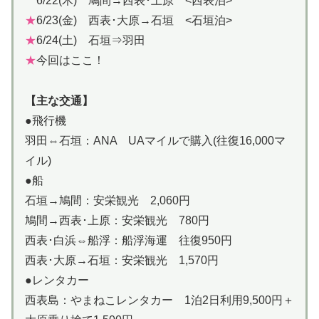
6/22(木) 鳩間→西表･上原 <西表泊>
★
6/23(金) 西表･大原→石垣 <石垣泊>
★
6/24(土) 石垣⇒羽田
★
今回はここ！
【主な交通】
●飛行機
羽田⇔石垣：ANA UAマイルで購入(往復16,000マ
イル)
●船
石垣→鳩間：安栄観光 2,060円
鳩間→西表･上原：安栄観光 780円
西表･白浜⇔船浮：船浮海運 往復950円
西表･大原→石垣：安栄観光 1,570円
●レンタカー
西表島：やまねこレンタカー 1泊2日利用9,500円＋