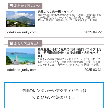
絶景の八丈島一周ドライブ
東京から南に約300km離れた楽園、八丈島。 面積は山手線
の内側と同じぐらいのひょうたん型の島で、周囲は約
45km、車で約一時間半ぐらいで一周できます。 以前青ヶ
島の帰りに乗り継ぎの時間が7時間ぐらいあったので、レ
ンタカーを借りて「八丈一周...
odekake-junky.com
2025.04.22
福岡空港から行く絶景の日帰り山口ドライブ【角
島・元乃隅稲荷神社・東後畑棚田・大浜海水浴
場】
かみさんの実家が福岡でよく行くので、たまには山口にで
も行ってみようとなり福岡空港起点で日帰りドライブを楽
しんできました。 角島のコンディションが快晴＆ベタ凪と
最高で、一生の思い出に残る絶景が堪能できました。 こと
odekake-junky.com
2025.03.31
りっぷ 山口・萩・下関 長門...
沖縄のレンタカーやアクティビティは
＼
たびらい
で決まり！ ／