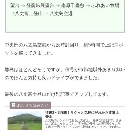
望台 ⇒ 登龍峠展望台 ⇒ 南原千畳敷 ⇒ ふれあい牧場
⇒八丈富士登山 ⇒ 八丈島空港
中央部の八丈島空港から反時計回り、約5時間で上記スポ
ットを巡ってきました。
離島はほとんどそうですが、信号が市街地以外あまり無い
のでほんと気持ち良いドライブができました。
最後の八丈富士登山だけ別記事でアップしてます。
往復2～3時間！サクっと気軽に登れた八丈富士
登山
八丈島のシンボルである八丈富士。 見事な円錐形で、まさ
に「富士」なお山です。 青ヶ島の帰りに約5時間ぐらい八
丈島を一周ドライブしながら観光したのですが、その時に
サクっと登ってきました。 一周ドライブの記事はこちら。