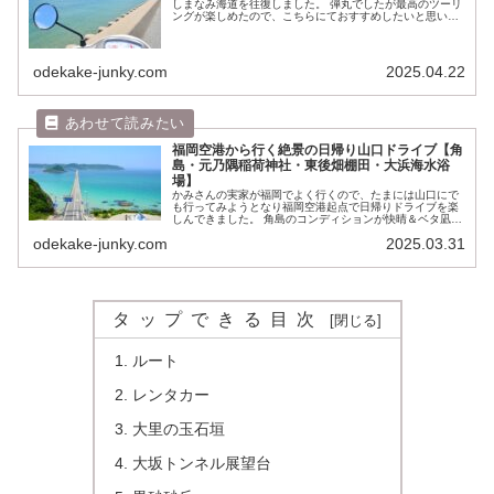
しまなみ海道を往復しました。 弾丸でしたが最高のツーリ
ングが楽しめたので、こちらにておすすめしたいと思いま
す。 るるぶせとうち 島旅 しまなみ海道posted with ヨメレ
バJTBパブ...
odekake-junky.com
2025.04.22
福岡空港から行く絶景の日帰り山口ドライブ【角
島・元乃隅稲荷神社・東後畑棚田・大浜海水浴
場】
かみさんの実家が福岡でよく行くので、たまには山口にで
も行ってみようとなり福岡空港起点で日帰りドライブを楽
しんできました。 角島のコンディションが快晴＆ベタ凪と
最高で、一生の思い出に残る絶景が堪能できました。 こと
odekake-junky.com
2025.03.31
りっぷ 山口・萩・下関 長門...
タップできる目次
ルート
レンタカー
大里の玉石垣
大坂トンネル展望台