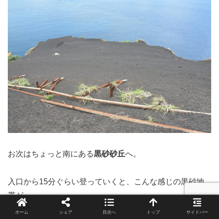
お次はちょっと南にある
黒砂砂丘
へ。
入口から15分ぐらい登っていくと、こんな感じの黒砂地
帯が。
ホーム
シェア
目次へ
トップ
サイドバー