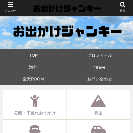
世界中・日本中を旅したおでかけ狂なパパが埼玉県と近県の公園やお出かけス
メニュー
検索
ポットを攻めています！たまに登山も
TOP
プロフィール
海外
4travel
楽天ROOM
お問い合わせ
公園・子連れおでかけ
登山