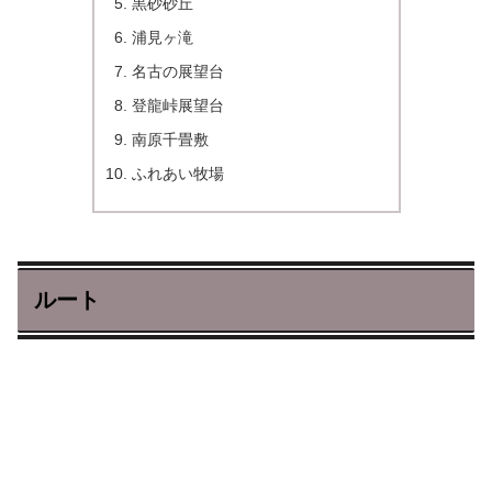
黒砂砂丘
浦見ヶ滝
名古の展望台
登龍峠展望台
南原千畳敷
ふれあい牧場
ルート