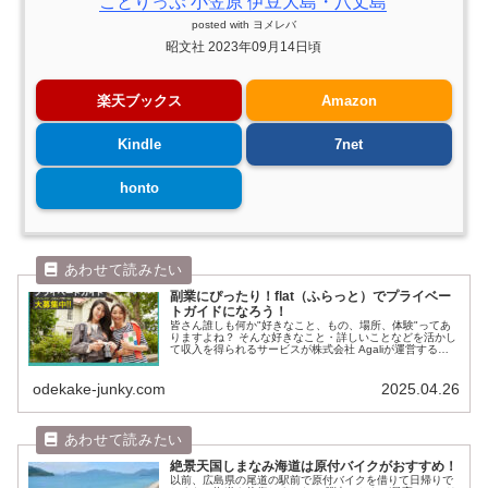
ことりっぷ 小笠原 伊豆大島・八丈島
posted with
ヨメレバ
昭文社 2023年09月14日頃
楽天ブックス
Amazon
Kindle
7net
honto
副業にぴったり！flat（ふらっと）でプライベー
トガイドになろう！
皆さん誰しも何か"好きなこと、もの、場所、体験"ってあ
りますよね？ そんな好きなこと・詳しいことなどを活かし
て収入を得られるサービスが株式会社 Agaliが運営するマ
ッチングガイドサービスのflat（ふらっと）。休日など空い
た時間にもできる...
odekake-junky.com
2025.04.26
絶景天国しまなみ海道は原付バイクがおすすめ！
以前、広島県の尾道の駅前で原付バイクを借りて日帰りで