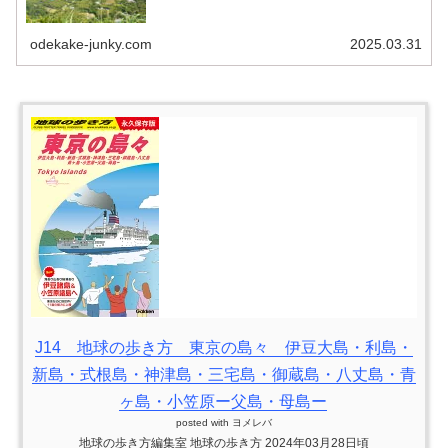
や『国内到達難易度MAX』、『日本最後の秘境』などな
ど、秘境好きにはよだれモノ...
odekake-junky.com
2025.03.31
J14 地球の歩き方 東京の島々 伊豆大島・利島・
新島・式根島・神津島・三宅島・御蔵島・八丈島・青
ヶ島・小笠原ー父島・母島ー
posted with
ヨメレバ
地球の歩き方編集室 地球の歩き方 2024年03月28日頃