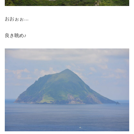
おおぉぉ…
良き眺め♪