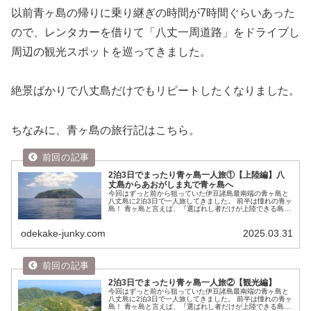
以前青ヶ島の帰りに乗り継ぎの時間が7時間ぐらいあった
ので、レンタカーを借りて「八丈一周道路」をドライブし
周辺の観光スポットを巡ってきました。
絶景ばかりで八丈島だけでもリピートしたくなりました。
ちなみに、青ヶ島の旅行記はこちら。
2泊3日でまったり青ヶ島一人旅①【上陸編】八
丈島からあおがしま丸で青ヶ島へ
今回はずっと前から狙っていた伊豆諸島最南端の青ヶ島と
八丈島に2泊3日で一人旅してきました。 前半は憧れの青ヶ
島！ 青ヶ島と言えば、『選ばれし者だけが上陸できる島』
や『国内到達難易度MAX』、『日本最後の秘境』などな
ど、秘境好きにはよだれモノ...
odekake-junky.com
2025.03.31
2泊3日でまったり青ヶ島一人旅②【観光編】
今回はずっと前から狙っていた伊豆諸島最南端の青ヶ島と
八丈島に2泊3日で一人旅してきました。 前半は憧れの青ヶ
島！ 青ヶ島と言えば、『選ばれし者だけが上陸できる島』