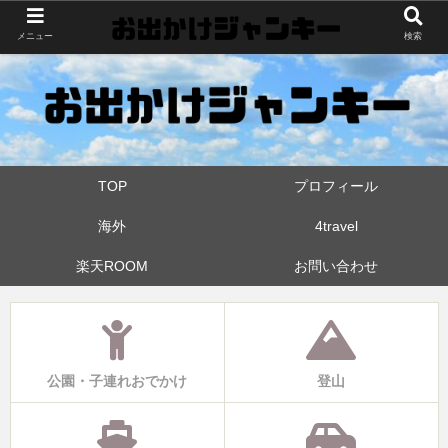
世界中・日本中を旅したおでかけ狂なパパが埼玉県と近県の公園やお出かけス
メニュー
検索
ポットを攻めています！たまに登山も
TOP
プロフィール
海外
4travel
楽天ROOM
お問い合わせ
公園・子連れおでかけ
登山