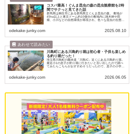
コスパ最高！ぐんま昆虫の森の昆虫観察館を2時
間でサクっと見てきた話
群馬県は桐生市にある群馬県立ぐんま昆虫の森。 敷地が
45ha以上と東京ドーム約10個分の敷地内に雑木林や田
畑、小川などの自然環境が再現され、色々な昆虫の生態を
学ぶことができます。 今年の夏はクワカブ採集ばかりして
いて息子共々クワカブ熱が強く...
odekake-junky.com
2025.08.10
川島町にある川島釣り堀は初心者・子供も楽しめ
る釣り堀だった！
埼玉県川島町の圏央道「川島IC」近くにある川島釣り堀。
最近小1の息子が釣り堀に行きたいと言い出したので調べ
てみたらこちらがおすすめそうだったので、息子の小学校
が振替休日の平日に完全初心者の自分と親子2人で行って
みました。 1時間半ぐらいで...
odekake-junky.com
2026.06.05