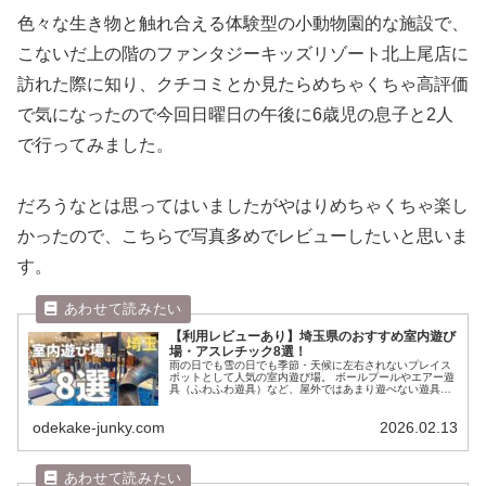
色々な生き物と触れ合える体験型の小動物園的な施設で、
こないだ上の階のファンタジーキッズリゾート北上尾店に
訪れた際に知り、クチコミとか見たらめちゃくちゃ高評価
で気になったので今回日曜日の午後に6歳児の息子と2人
で行ってみました。
だろうなとは思ってはいましたがやはりめちゃくちゃ楽し
かったので、こちらで写真多めでレビューしたいと思いま
す。
【利用レビューあり】埼玉県のおすすめ室内遊び
場・アスレチック8選！
雨の日でも雪の日でも季節・天候に左右されないプレイス
ポットとして人気の室内遊び場。 ボールプールやエアー遊
具（ふわふわ遊具）など、屋外ではあまり遊べない遊具が
魅力で、最近はよりたくさんの遊びコンテンツが増えてき
ました。 我が家も6歳児の息子...
odekake-junky.com
2026.02.13