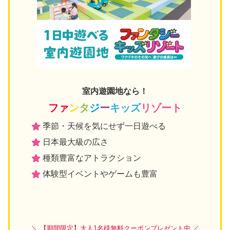
室内遊園地なら！
ファ
ン
タ
ジ
ー
キッズ
リゾート
季節・天候を気にせず一日遊べる
日本最大級の広さ
種類豊富なアトラクション
体験型イベントやゲームも豊富
＼ 【期間限定】大人1名様無料クーポンプレゼント中 ／