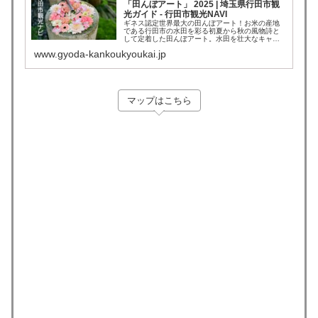
「田んぼアート」 2025 | 埼玉県行田市観
光ガイド - 行田市観光NAVI
ギネス認定世界最大の田んぼアート！お米の産地
である行田市の水田を彩る初夏から秋の風物詩と
して定着した田んぼアート。水田を壮大なキャン
バスに見立て、色彩のことなる複数の稲を使い、
www.gyoda-kankoukyoukai.jp
毎年話題のテーマでしています。田んぼアートの
見頃は、7月中旬から10月中旬まで、隣接する古代
蓮会館（行田タワー）からご覧頂けます。
マップはこちら