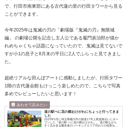
で、行田市南東部にある古代蓮の里の行田タワーから見る
ことができます。
今年2025年は鬼滅の刃の「劇場版『鬼滅の刃』無限城
編」 の劇場公開を記念し主人公である竈門炭治郎が描か
れめちゃくちゃ話題になっていたので、鬼滅は見てないで
すが小1の息子と8月末の平日に2人でふらっと見てきまし
た。
超絶リアルな田んぼアートに感動しましたが、行田タワー
1階の古代蓮会館もけっこう楽しめたので、こちらで写真
多めでレビューしたいと思います！
道の駅べに花の郷おけがわにちょっと行ってきま
した
2025年3月に埼玉県桶川市の国道17号上尾道路沿いにオー
プンした『道の駅 べに花の郷おけがわ』。 道の駅ながら
すぐ北を走る圏央道のパーキングエリア代わりの役割も果