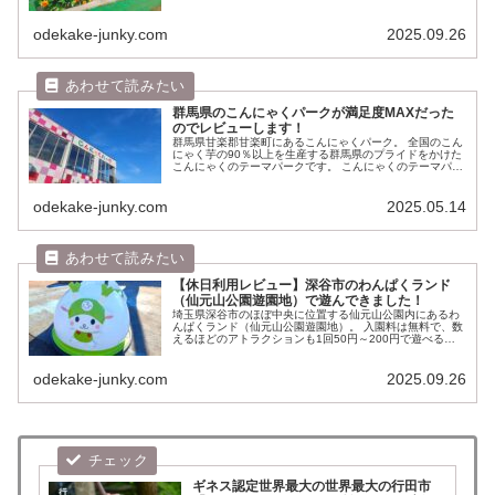
たしており、すぐ近くの「桶川北本IC」で降りて2時間以
内に戻れば目的地まで高...
odekake-junky.com
2025.09.26
群馬県のこんにゃくパークが満足度MAXだった
のでレビューします！
群馬県甘楽郡甘楽町にあるこんにゃくパーク。 全国のこん
にゃく芋の90％以上を生産する群馬県のプライドをかけた
こんにゃくのテーマパークです。 こんにゃくのテーマパー
ク？と行くまでは思ってましたが、行ってみるとけっこう
楽しく子供が楽しめるポイン...
odekake-junky.com
2025.05.14
【休日利用レビュー】深谷市のわんぱくランド
（仙元山公園遊園地）で遊んできました！
埼玉県深谷市のほぼ中央に位置する仙元山公園内にあるわ
んぱくランド（仙元山公園遊園地）。 入園料は無料で、数
えるほどのアトラクションも1回50円～200円で遊べると
いう最強コスパのローカル感溢れるレトロ遊園地でござい
ます。 前々から気になって...
odekake-junky.com
2025.09.26
ギネス認定世界最大の世界最大の行田市