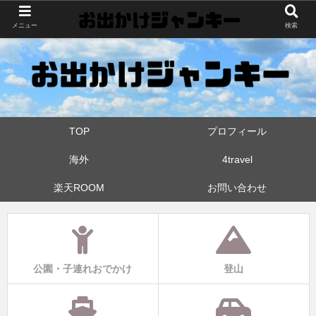
世界中・日本中を旅したおでかけ狂なパパが埼玉県と近県の公園やお出かけス
メニュー
検索
ポットを攻めています！たまに登山も
TOP
プロフィール
海外
4travel
楽天ROOM
お問い合わせ
公園・子連れおでかけ
登山