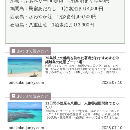
那覇：ふぁみりーinn那覇 1泊素泊まり2,500円
鳩間島：民宿あだなし 1泊素泊まり4,000円
西表島：さわやか荘 1泊2食付き6,500円
石垣島：八重山荘 1泊素泊まり3,900円
70島以上の離島を訪れた著者がおすすめする沖
縄離島の絶景ビーチ5選！
沖縄っていいですよね～ 綺麗な海に広い空、ゆる～い空
気、ほんと世界に誇れる観光地だと思うんです。 日本語が
通じる海外というか、日本じゃないというか、海外やテー
マパークに行った時と同じモードに入るというか。とにか
く中毒性がありますよね。 とい...
odekake-junky.com
2025.07.10
11日間小笠原＆八重山一人旅⑥波照間島でまっ
たり
今年のバースデートリップは2年ぶりのアイランドホッピ
ング☆ 11日間で小笠原諸島（父島・母島）、八重山諸島
（小浜島・波照間島・竹富島）を一人で巡ってきました。
水が苦手だってのに、こないだの黒島＆与那国で今年はア
イランドジャンキーと化しまし...
odekake-junky.com
2025.07.10