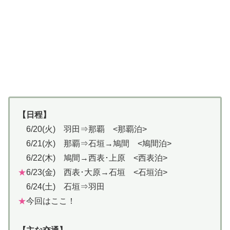
【日程】
6/20(火) 羽田⇒那覇 <那覇泊>
6/21(水) 那覇⇒石垣→鳩間 <鳩間泊>
6/22(木) 鳩間→西表･上原 <西表泊>
★
6/23(金) 西表･大原→石垣 <石垣泊>
6/24(土) 石垣⇒羽田
★
今回はここ！