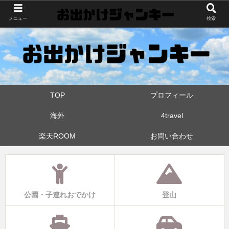
世界中・日本中を旅したおでかけ狂なパパが埼玉県と近県の公園やお出かけス
メニュー
検索
ポットを攻めています！たまに登山も
TOP
プロフィール
海外
4travel
楽天ROOM
お問い合わせ
公園・子連れおでかけ
登山