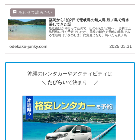
福岡から1泊2日で壱岐島の無人島 辰ノ島で海水
浴してきた話
最近山ばかり行ってたので、山の日だけど島へ。 当初は五
島列島に行く予定でしたが、日程の都合で長崎の離島であ
る壱岐島（いきのしま）に変更になり、調べたら辰ノ島と
いう無人島のビーチが良さげだったので、福岡から1泊2日
（壱岐島泊）でまったりしてき...
odekake-junky.com
2025.03.31
沖縄のレンタカーやアクティビティは
＼
たびらい
で決まり！ ／