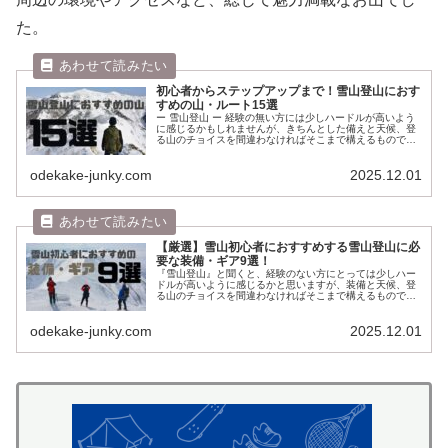
た。
初心者からステップアップまで！雪山登山におす
すめの山・ルート15選
ー 雪山登山 ー 経験の無い方には少しハードルが高いよう
に感じるかもしれませんが、きちんとした備えと天候、登
る山のチョイスを間違わなければそこまで構えるものでは
ありません。 サクサクとしたアイゼン越しの感触、青と白
やモノクロームの世界、キリ...
odekake-junky.com
2025.12.01
【厳選】雪山初心者におすすめする雪山登山に必
要な装備・ギア9選！
『雪山登山』と聞くと、経験のない方にとっては少しハー
ドルが高いように感じるかと思いますが、装備と天候、登
る山のチョイスを間違わなければそこまで構えるものでは
ありません。 サクサクッとしたアイゼン越しの感触、青と
白やモノクロームの世界、キリっ...
odekake-junky.com
2025.12.01