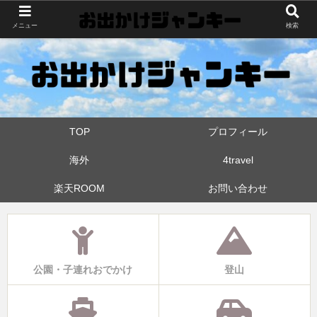
世界中・日本中を旅したおでかけ狂なパパが埼玉県と近県の公園やお出かけス
メニュー
検索
ポットを攻めています！たまに登山も
TOP
プロフィール
海外
4travel
楽天ROOM
お問い合わせ
公園・子連れおでかけ
登山