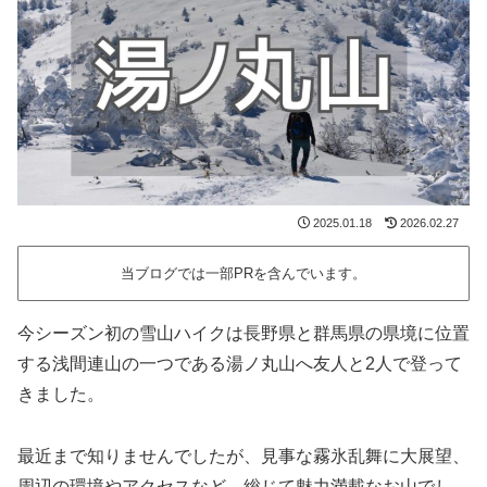
2025.01.18
2026.02.27
当ブログでは一部PRを含んでいます。
今シーズン初の雪山ハイクは長野県と群馬県の県境に位置
する浅間連山の一つである湯ノ丸山へ友人と2人で登って
きました。
最近まで知りませんでしたが、見事な霧氷乱舞に大展望、
周辺の環境やアクセスなど、総じて魅力満載なお山でし