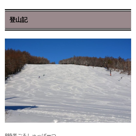
登山記
8時半ごろしゅっぱーつ。