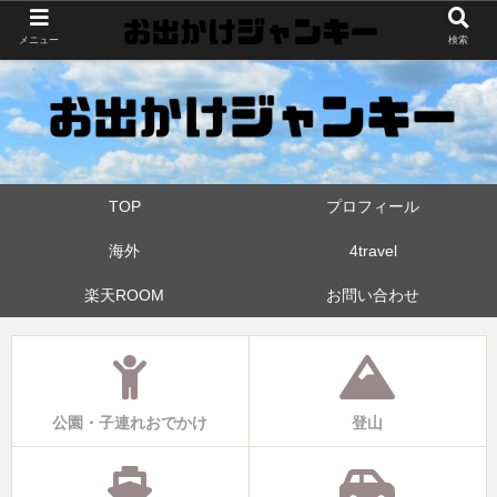
世界中・日本中を旅したおでかけ狂なパパが埼玉県と近県の公園やお出かけス
メニュー
検索
ポットを攻めています！たまに登山も
TOP
プロフィール
海外
4travel
楽天ROOM
お問い合わせ
公園・子連れおでかけ
登山