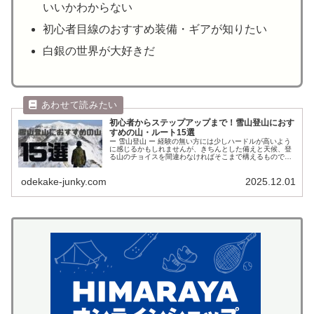
いいかわからない
初心者目線のおすすめ装備・ギアが知りたい
白銀の世界が大好きだ
初心者からステップアップまで！雪山登山におす
すめの山・ルート15選
ー 雪山登山 ー 経験の無い方には少しハードルが高いよう
に感じるかもしれませんが、きちんとした備えと天候、登
る山のチョイスを間違わなければそこまで構えるものでは
ありません。 サクサクとしたアイゼン越しの感触、青と白
やモノクロームの世界、キリ...
odekake-junky.com
2025.12.01