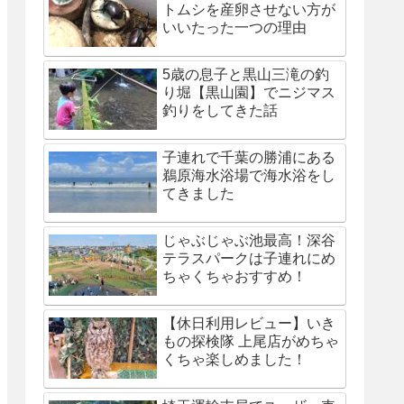
トムシを産卵させない方が
いいたった一つの理由
5歳の息子と黒山三滝の釣
り堀【黒山園】でニジマス
釣りをしてきた話
子連れで千葉の勝浦にある
鵜原海水浴場で海水浴をし
てきました
じゃぶじゃぶ池最高！深谷
テラスパークは子連れにめ
ちゃくちゃおすすめ！
【休日利用レビュー】いき
もの探検隊 上尾店がめちゃ
くちゃ楽しめました！