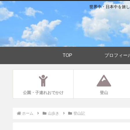
世界中・日本中を旅し
TOP
プロフィー
公園・子連れおでかけ
登山
ホーム
山歩き
登山記