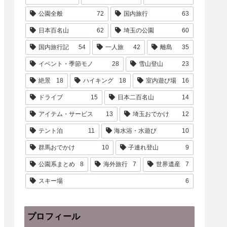
公園全般
72
国内旅行
63
日本百名山
62
埼玉の公園
60
国内旅行記
54
一人旅
42
離島
35
イベント・季節モノ
28
雪山登山
23
絶景
18
ハイキング
18
室内遊び場
16
ドライブ
15
日本二百名山
14
アイテム・サービス
13
埼玉おでかけ
12
テント泊
11
海水浴・水遊び
10
群馬おでかけ
10
子連れ登山
9
公園系まとめ
8
海外旅行
7
世界遺産
7
スキー場
6
プロフィール