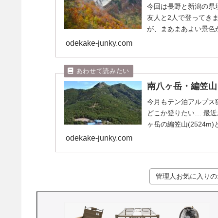
今回は長野と新潟の県
友人と2人で登ってき
が、まあまあよい景色
ンラインショップはこ..
odekake-junky.com
南八ヶ岳・編笠山
今月もテン泊アルプス
どこか登りたい… 最
ヶ岳の編笠山(2524m
にバリエ...
odekake-junky.com
管理人お気に入りの