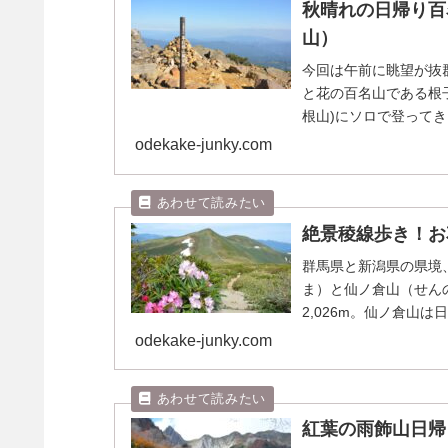
秋晴れの日帰り百
山）
今回は午前に眺望が抜
と花の百名山である根
根山)にソロで登って
の最高地点まででし...
odekake-junky.com
絶景稜線歩き！お
群馬県と新潟県の県境
ま）と仙ノ倉山（せんの
2,026m。仙ノ倉山
く、特に両山を結...
odekake-junky.com
紅葉の雨飾山日帰