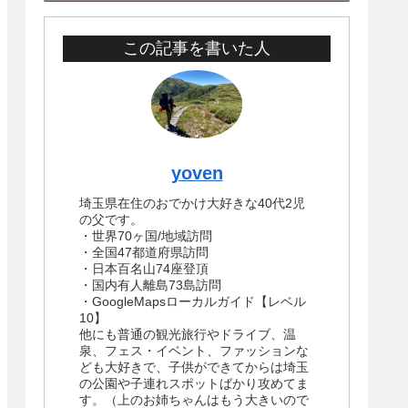
この記事を書いた人
yoven
埼玉県在住のおでかけ大好きな40代2児
の父です。
・世界70ヶ国/地域訪問
・全国47都道府県訪問
・日本百名山74座登頂
・国内有人離島73島訪問
・GoogleMapsローカルガイド【レベル
10】
他にも普通の観光旅行やドライブ、温
泉、フェス・イベント、ファッションな
ども大好きで、子供ができてからは埼玉
の公園や子連れスポットばかり攻めてま
す。（上のお姉ちゃんはもう大きいので