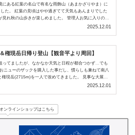
境にある紅葉の名山で有名な雨飾山（あまかざりやま）に
ました。 紅葉の見頃はやや過ぎてて天気もあんまりでした
が見れ秋の山歩きが楽しめました。 管理人お気に入りのオ
.
2025.12.01
＆権現岳日帰り登山【観音平より周回】
狙ってましたが、なかなか天気と日程が都合つかず…でも
近おニューのザックを購入した事だし、慣らしも兼ねて南八
)と権現岳(2715m)を一人で攻めてきました。 見事な大展望
2025.12.01
オンラインショップはこちら