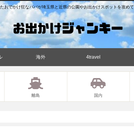
たおでかけ狂なパパが埼玉県と近県の公園やお出かけスポットを攻めて
ル
海外
4travel
離島
国内