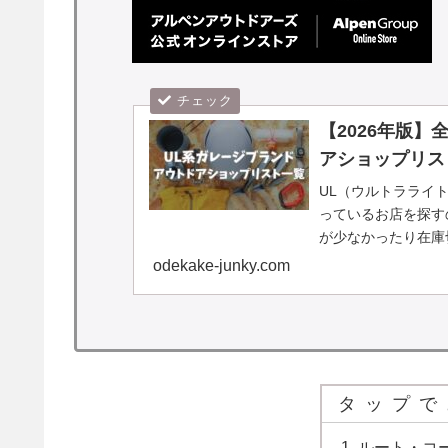
【2026年版
アショップリス
UL（ウルトラライ
っているお店を探す
が少なかったり在庫
たどり着けないことも
odekake-junky.com
タップで
ルート・コ