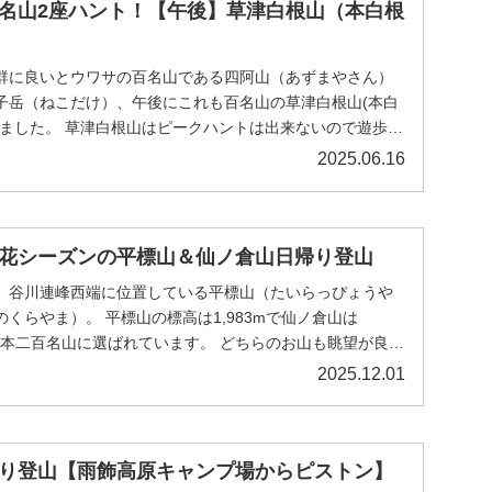
名山2座ハント！【午後】草津白根山（本白根
群に良いとウワサの百名山である四阿山（あずまやさん）
子岳（ねこだけ）、午後にこれも百名山の草津白根山(本白
きました。 草津白根山はピークハントは出来ないので遊歩道
2025.06.16
花シーズンの平標山＆仙ノ倉山日帰り登山
、谷川連峰西端に位置している平標山（たいらっぴょうや
くらやま）。 平標山の標高は1,983mで仙ノ倉山は
は日本二百名山に選ばれています。 どちらのお山も眺望が良
2025.12.01
り登山【雨飾高原キャンプ場からピストン】