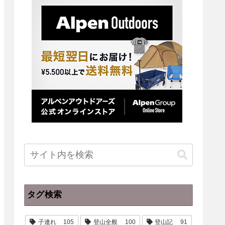
タグ検索
子連れ
105
登山全般
100
登山記
91