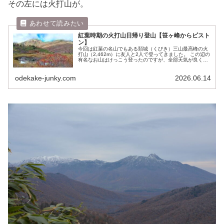
その左には火打山が。
紅葉時期の火打山日帰り登山【笹ヶ峰からピスト
ン】
今回は紅葉の名山でもある頚城（くびき）三山最高峰の火
打山（2,462m）に友人と2人で登ってきました。 この辺の
有名なお山はけっこう登ったのですが、全部天気が良くな
く…今回もその通りに。。 曇り＆ガスでごく稀に晴れ間が
差す感じでしたが、まあ...
odekake-junky.com
2026.06.14