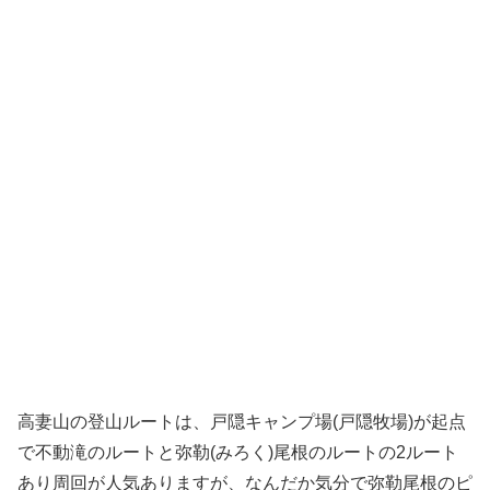
高妻山の登山ルートは、戸隠キャンプ場(戸隠牧場)が起点
で不動滝のルートと弥勒(みろく)尾根のルートの2ルート
あり周回が人気ありますが、なんだか気分で弥勒尾根のピ