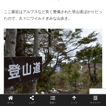
ここ最近はアルプスなど良く整備された登山道ばかりだっ
たので、久々にワイルドぎみな山歩き。
ホーム
シェア
目次へ
トップ
サイドバー
出発から3時間弱ぐらいで分岐の五地蔵山に到着。