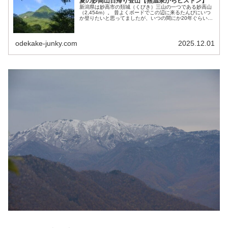
夏の妙高山日帰り登山【燕温泉からピストン】
新潟県は妙高市の頚城（くびき）三山の一つである妙高山
（2,454m）。 昔よくボードでこの辺に来るたんびにいつ
か登りたいと思ってましたが、いつの間にか20年ぐらい経
ってしまい、やっと今回登ることにしました。 さすが有名
な温泉地なだけあり半分...
odekake-junky.com
2025.12.01