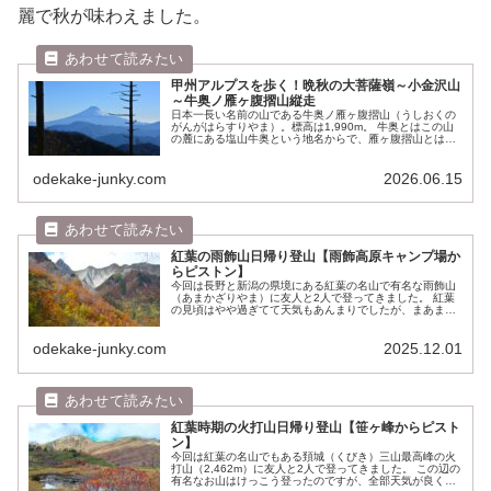
麗で秋が味わえました。
甲州アルプスを歩く！晩秋の大菩薩嶺～小金沢山
～牛奥ノ雁ヶ腹摺山縦走
日本一長い名前の山である牛奥ノ雁ヶ腹摺山（うしおくの
がんがはらすりやま）。標高は1,990m。 牛奥とはこの山
の麓にある塩山牛奥という地名からで、雁ヶ腹摺山とは渡
り鳥のガンが腹を擦りそうなほど低空で飛んでいたことか
らこの名前が付いたと言われ...
odekake-junky.com
2026.06.15
紅葉の雨飾山日帰り登山【雨飾高原キャンプ場か
らピストン】
今回は長野と新潟の県境にある紅葉の名山で有名な雨飾山
（あまかざりやま）に友人と2人で登ってきました。 紅葉
の見頃はやや過ぎてて天気もあんまりでしたが、まあまあ
よい景色が見れ秋の山歩きが楽しめました。 管理人お気に
入りのオンラインショップはこ...
odekake-junky.com
2025.12.01
紅葉時期の火打山日帰り登山【笹ヶ峰からピスト
ン】
今回は紅葉の名山でもある頚城（くびき）三山最高峰の火
打山（2,462m）に友人と2人で登ってきました。 この辺の
有名なお山はけっこう登ったのですが、全部天気が良くな