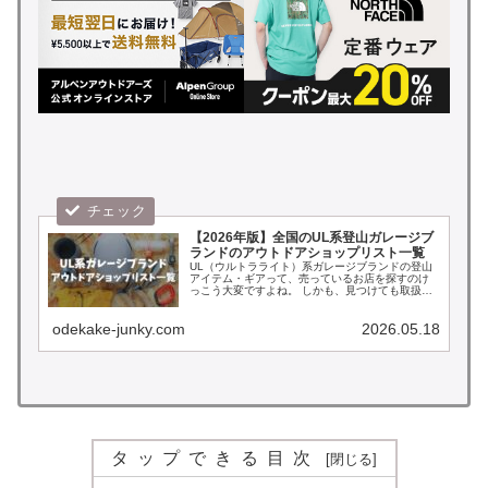
【2026年版】全国のUL系登山ガレージブ
ランドのアウトドアショップリスト一覧
UL（ウルトラライト）系ガレージブランドの登山
アイテム・ギアって、売っているお店を探すのけ
っこう大変ですよね。 しかも、見つけても取扱数
が少なかったり在庫切れだったりと、なかなか好
きなブランドやアイテムにたどり着けないこと
も… そんな方は必...
odekake-junky.com
2026.05.18
タップできる目次