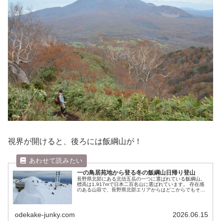
視界が開けると、後ろには飯綱山が！
一の鳥居苑地から登る冬の飯綱山日帰り登山
長野県北部にある北信五岳の一つに選ばれている飯綱山。
標高は1,917mで日本二百名山に選ばれています。 存在感
のある山容で、長野県北部エリアからはどこからでもその
姿を眺める事ができ、夏は避暑、冬はスキーなどのウィン
タースポーツとしても賑わい...
odekake-junky.com
2026.06.15