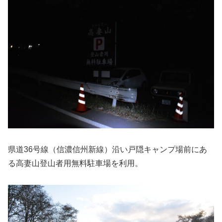
県道36号線（信濃信州新線）沿い戸隠キャンプ場前にあ
る高妻山登山者用無料駐車場を利用。