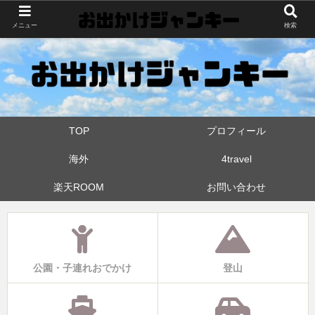
世界中・日本中を旅したおでかけ狂なパパが埼玉県と近県の公園やお出かけス
メニュー
検索
ポットを攻めています！たまに登山も
TOP
プロフィール
海外
4travel
楽天ROOM
お問い合わせ
公園・子連れおでかけ
登山