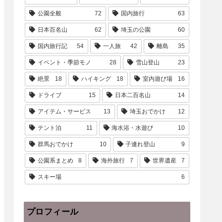
公園全般
72
国内旅行
63
日本百名山
62
埼玉の公園
60
国内旅行記
54
一人旅
42
離島
35
イベント・季節モノ
28
雪山登山
23
絶景
18
ハイキング
18
室内遊び場
16
ドライブ
15
日本二百名山
14
アイテム・サービス
13
埼玉おでかけ
12
テント泊
11
海水浴・水遊び
10
群馬おでかけ
10
子連れ登山
9
公園系まとめ
8
海外旅行
7
世界遺産
7
スキー場
6
プロフィール