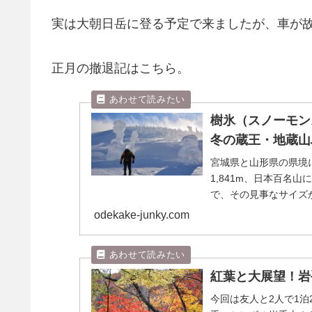
実は大朝日岳に登る予定で来ましたが、車が
正月の撤退記はこちら。
樹氷（スノーモン
冬の蔵王・地蔵山
宮城県と山形県の県境
1,841m、日本百名
で、その見事なサイズ
野に広がる蔵王...
odekake-junky.com
紅葉と大展望！岩
今回は友人と2人で1泊