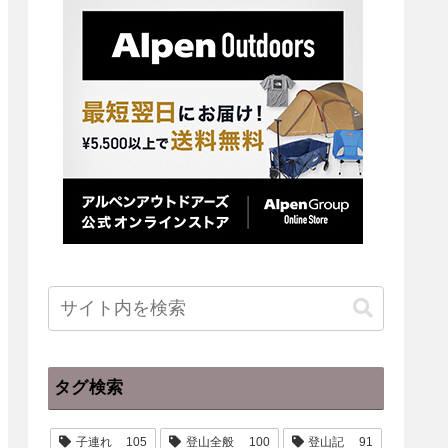
タグ検索
子連れ
105
登山全般
100
登山記
91