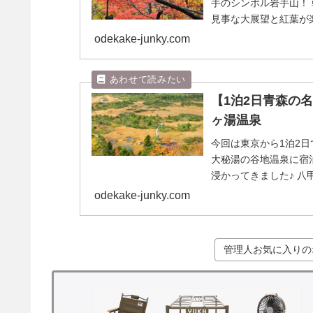
手のシンボル岩手山！
見事な大展望と紅葉が
気に入りのオ...
odekake-junky.com
【1泊2日青森の
ヶ湯温泉
今回は東京から1泊2日
大秘湯の谷地温泉に宿
浸かってきました♪ 
ましたが、そ...
odekake-junky.com
管理人お気に入りの