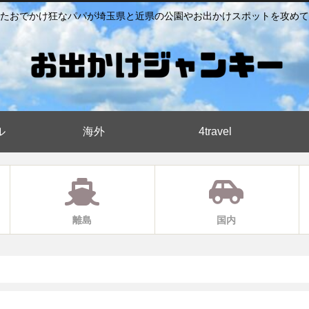
たおでかけ狂なパパが埼玉県と近県の公園やお出かけスポットを攻めて
ル
海外
4travel
離島
国内