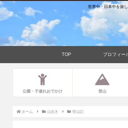
世界中・日本中を旅し
TOP
プロフィー
公園・子連れおでかけ
登山
ホーム
山歩き
登山記