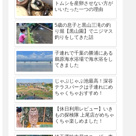
トムシを産卵させない方が
いいたった一つの理由
5歳の息子と黒山三滝の釣
り堀【黒山園】でニジマス
釣りをしてきた話
子連れで千葉の勝浦にある
鵜原海水浴場で海水浴をし
てきました
じゃぶじゃぶ池最高！深谷
テラスパークは子連れにめ
ちゃくちゃおすすめ！
【休日利用レビュー】いき
もの探検隊 上尾店がめちゃ
くちゃ楽しめました！