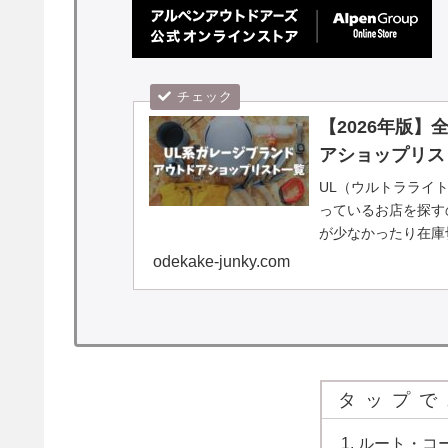
【2026年版
アショップリス
UL（ウルトラライ
っているお店を探す
が少なかったり在庫
たどり着けないことも
odekake-junky.com
タップで
ルート・コ