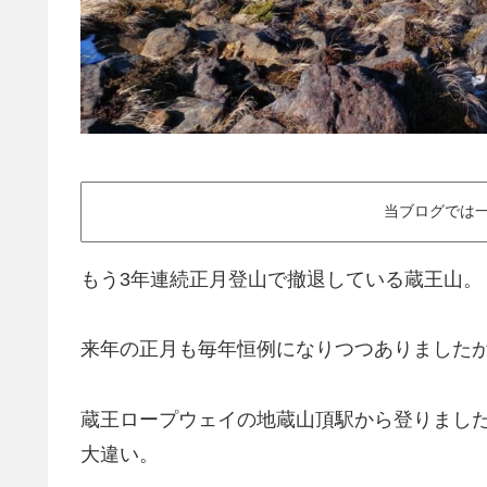
当ブログでは一
もう3年連続正月登山で撤退している蔵王山。
来年の正月も毎年恒例になりつつありました
蔵王ロープウェイの地蔵山頂駅から登りまし
大違い。