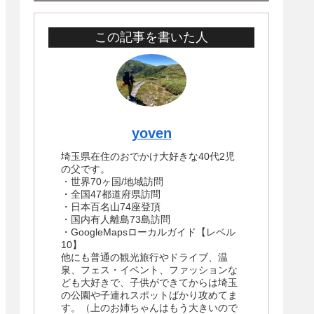
この記事を書いた人
yoven
埼玉県在住のおでかけ大好きな40代2児
の父です。
・世界70ヶ国/地域訪問
・全国47都道府県訪問
・日本百名山74座登頂
・国内有人離島73島訪問
・GoogleMapsローカルガイド【レベル
10】
他にも普通の観光旅行やドライブ、温
泉、フェス・イベント、ファッションな
ども大好きで、子供ができてからは埼玉
の公園や子連れスポットばかり攻めてま
す。（上のお姉ちゃんはもう大きいので