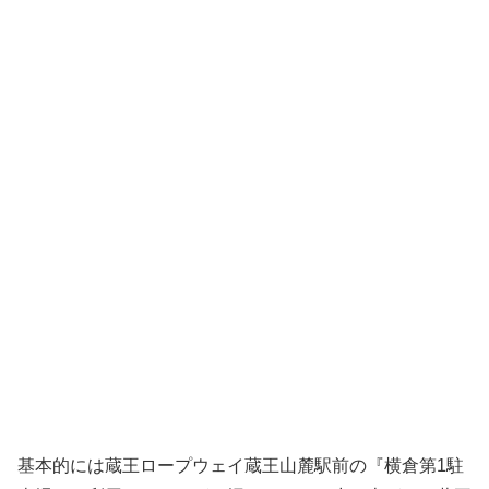
基本的には蔵王ロープウェイ蔵王山麓駅前の『横倉第1駐