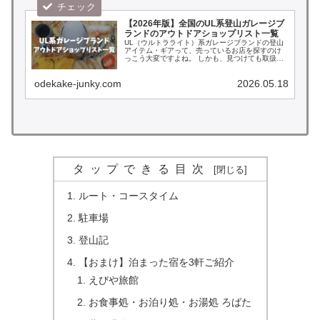
【2026年版】全国のUL系登山ガレージブ
ランドのアウトドアショップリスト一覧
UL（ウルトラライト）系ガレージブランドの登山
アイテム・ギアって、売っているお店を探すのけ
っこう大変ですよね。 しかも、見つけても取扱数
が少なかったり在庫切れだったりと、なかなか好
きなブランドやアイテムにたどり着けないこと
も… そんな方は必...
odekake-junky.com
2026.05.18
タップできる目次
ルート・コースタイム
駐車場
登山記
【おまけ】泊まった宿を3軒ご紹介
えびや旅館
お食事処・お泊り処・お湯処 ろばた