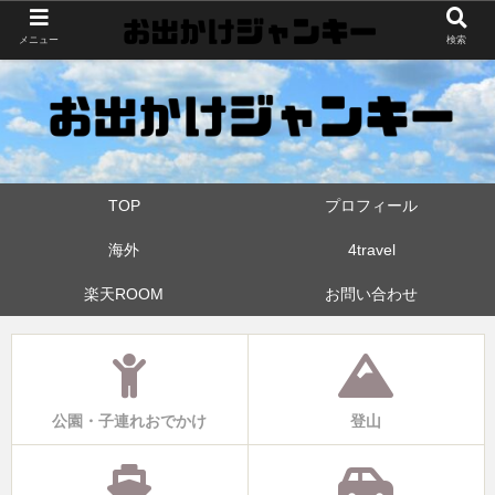
世界中・日本中を旅したおでかけ狂なパパが埼玉県と近県の公園やお出かけス
メニュー
検索
ポットを攻めています！たまに登山も
TOP
プロフィール
海外
4travel
楽天ROOM
お問い合わせ
公園・子連れおでかけ
登山