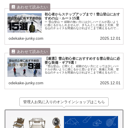
初心者からステップアップまで！雪山登山におす
すめの山・ルート15選
ー 雪山登山 ー 経験の無い方には少しハードルが高いよう
に感じるかもしれませんが、きちんとした備えと天候、登
る山のチョイスを間違わなければそこまで構えるものでは
ありません。 サクサクとしたアイゼン越しの感触、青と白
やモノクロームの世界、キリ...
odekake-junky.com
2025.12.01
【厳選】雪山初心者におすすめする雪山登山に必
要な装備・ギア9選！
『雪山登山』と聞くと、経験のない方にとっては少しハー
ドルが高いように感じるかと思いますが、装備と天候、登
る山のチョイスを間違わなければそこまで構えるものでは
ありません。 サクサクッとしたアイゼン越しの感触、青と
白やモノクロームの世界、キリっ...
odekake-junky.com
2025.12.01
管理人お気に入りのオンラインショップはこちら