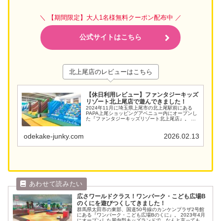
＼ 【期間限定】大人1名様無料クーポン配布中 ／
公式サイトはこちら
北上尾店のレビューはこちら
【休日利用レビュー】ファンタジーキッズ
リゾート北上尾店で遊んできました！
2024年11月に埼玉県上尾市の北上尾駅前にある
PAPA上尾ショッピングアベニュー内にオープンし
た『ファンタジーキッズリゾート北上尾店』。 全
国に展開するファンタジーリゾート社が運営する
室内遊園地です。 最近うちの5歳の息子が室内遊び
場にハ...
odekake-junky.com
2026.02.13
広さワールドクラス！ワンパーク・こども広場B
のくにを遊びつくしてきました！
群馬県太田市の東部、国道50号線のカンケンプラザ2号館
にある『ワンパーク・こども広場Bのくに』。 2023年4月
にオープンした屋内型キッズランドで、なんと言っても国