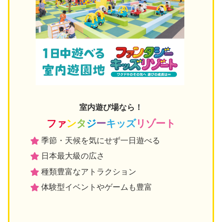
室内遊び場なら！
ファ
ン
タ
ジ
ー
キッズ
リゾート
季節・天候を気にせず一日遊べる
日本最大級の広さ
種類豊富なアトラクション
体験型イベントやゲームも豊富