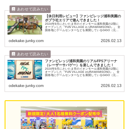
【休日利用レビュー】ファンビレッジ浦和美園の
ポプラ社エリアで遊んできました！
2024年9月にさいたま市のイオンモール浦和美園の2階に
オープンした『FUN VILLAGE in URAWAMISONO』。 全
国各地にゲームセンターなどを展開しているGiGO（元
SEGA）が運営する室内遊び場（テーマパーク）でありま
す。...
odekake-junky.com
2026.02.13
ファンビレッジ浦和美園のリアルFPSアリーナ
（レーザーサバゲー）を楽しんできました！
2024年9月にさいたま市のイオンモール浦和美園の2階に
オープンした『FUN VILLAGE inURAWAMISONO』。 全
国各地にゲームセンターなどを展開しているGiGO（元
SEGA）が運営する室内テーマパークであります。 エリア
は主...
odekake-junky.com
2026.02.13