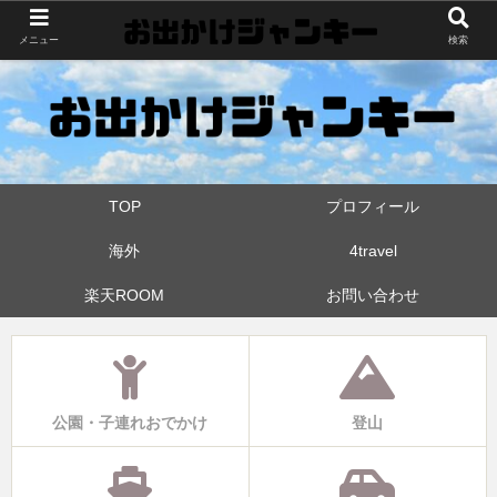
世界中・日本中を旅したおでかけ狂なパパが埼玉県と近県の公園やお出かけス
メニュー
検索
ポットを攻めています！たまに登山も
TOP
プロフィール
海外
4travel
楽天ROOM
お問い合わせ
公園・子連れおでかけ
登山