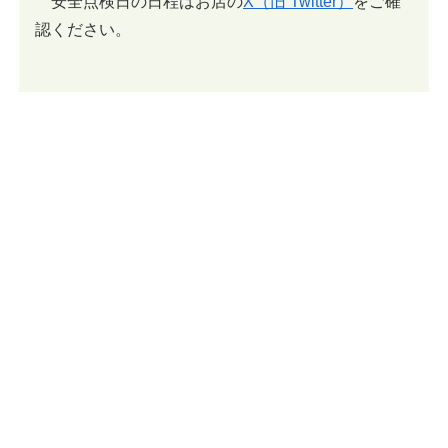
安全点検日の日程はお店の
X（旧 Twitter）
をご確
認ください。