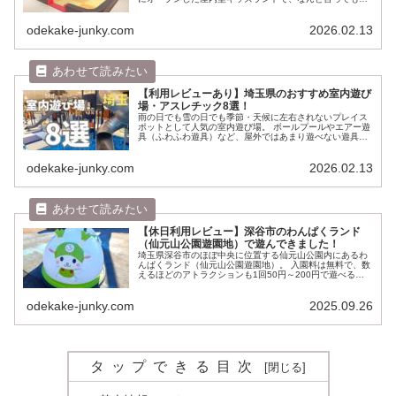
内最大級を誇る広さが魅力！ 室内遊び場にハマりだしてか
らずっと行きくてウズウ...
odekake-junky.com
2026.02.13
【利用レビューあり】埼玉県のおすすめ室内遊び
場・アスレチック8選！
雨の日でも雪の日でも季節・天候に左右されないプレイス
ポットとして人気の室内遊び場。 ボールプールやエアー遊
具（ふわふわ遊具）など、屋外ではあまり遊べない遊具が
魅力で、最近はよりたくさんの遊びコンテンツが増えてき
ました。 我が家も6歳児の息子...
odekake-junky.com
2026.02.13
【休日利用レビュー】深谷市のわんぱくランド
（仙元山公園遊園地）で遊んできました！
埼玉県深谷市のほぼ中央に位置する仙元山公園内にあるわ
んぱくランド（仙元山公園遊園地）。 入園料は無料で、数
えるほどのアトラクションも1回50円～200円で遊べると
いう最強コスパのローカル感溢れるレトロ遊園地でござい
ます。 前々から気になって...
odekake-junky.com
2025.09.26
タップできる目次