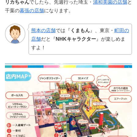
リカちゃん
でしたら、先週行った埼玉・
浦和美園の店舗
と
千葉の
幕張の店舗
になります。
熊本の店舗
では『
くまもん
』、東京・
町田の
店舗
だと『
NHKキャラクター
』が楽しめま
すよ！