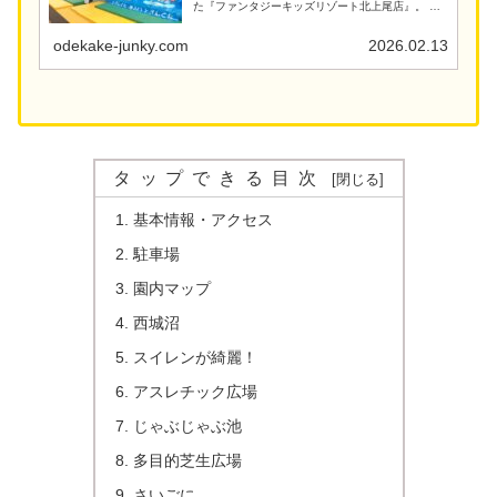
た『ファンタジーキッズリゾート北上尾店』。 全
国に展開するファンタジーリゾート社が運営する
室内遊園地です。 最近うちの5歳の息子が室内遊び
場にハ...
odekake-junky.com
2026.02.13
タップできる目次
基本情報・アクセス
駐車場
園内マップ
西城沼
スイレンが綺麗！
アスレチック広場
じゃぶじゃぶ池
多目的芝生広場
さいごに