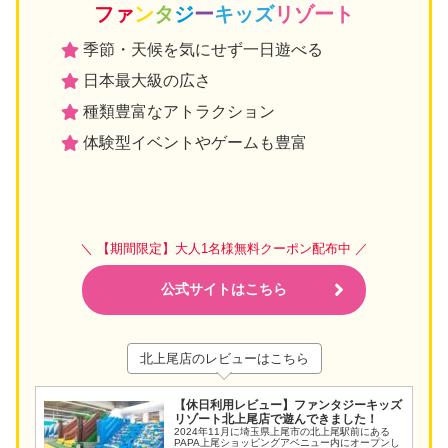
ファ
ン
タ
ジ
ー
キッズ
リゾート
季節・天候を気にせず一日遊べる
日本最大級の広さ
種類豊富なアトラクション
体験型イベントやゲームも豊富
＼ 【期間限定】大人1名様無料クーポン配布中 ／
公式サイトはこちら
北上尾店のレビューはこちら
【休日利用レビュー】ファンタジーキッズ
リゾート北上尾店で遊んできました！
2024年11月に埼玉県上尾市の北上尾駅前にある
PAPA上尾ショッピングアベニュー内にオープンし