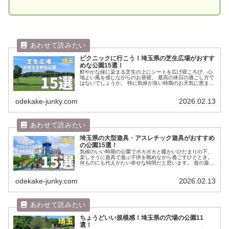
ピクニックに行こう！埼玉県の芝生広場がおすす
めな公園15選！
鮮やかな緑に染まる芝生の上にシートを広げ寝ころび、心
地よい風を感じながらのお昼寝。 最高の休日の過ごし方で
はないでしょうか。 特に気候が良い時期のお天気に恵まれ
た週末の楽園感は中毒性がありますよね。 ここではピクニ
ック大好きな著者がお気に入...
odekake-junky.com
2026.02.13
埼玉県の大型遊具・アスレチック遊具がおすすめ
の公園15選！
気候のいい時期の公園でポカポカと暖かいひだまりの下、
楽しそうに遊具で遊ぶ子供を眺めながら過ごすひととき。
何ものにも代えがたい幸せな時間だと思います。 昔の遊具
はジャングルジムや滑り台、ブランコが定番でしたが、今
は全部が合体したような複合遊...
odekake-junky.com
2026.02.13
ちょうどいい規模感！埼玉県の穴場の公園11
選！