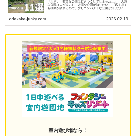
「大きい・有名な公園は行きつくしてしまった…」 「人気
な公園は人が多いし、穴場な公園が知りたい」 「広すぎて
も移動が疲れるので、少しコンパクトな公園が知りたい」
という方は必見！ 今回は埼玉中の公園を攻めまくっている
著者がそこまでメジャーで...
odekake-junky.com
2026.02.13
室内遊び場なら！