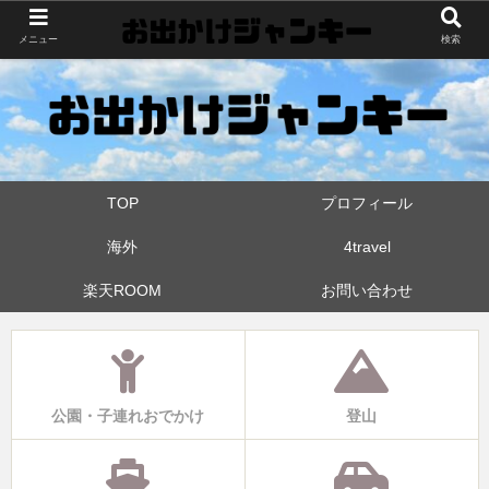
世界中・日本中を旅したおでかけ狂なパパが埼玉県と近県の公園やお出かけス
メニュー
検索
ポットを攻めています！たまに登山も
TOP
プロフィール
海外
4travel
楽天ROOM
お問い合わせ
公園・子連れおでかけ
登山