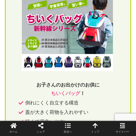
お子さんのお出かけのお供に
ちいくバッグ
！
倒れにくく自立する構造
蓋が大きく荷物を入れやすい
軽くて背負いやすい
ワクワクする仕掛けがたくさん
ホーム
シェア
目次へ
トップ
サイドバー