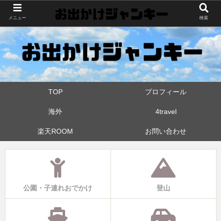
世界中・日本中を旅したおでかけ狂なパパが埼玉県と近県の公園やお出かけス
メニュー
検索
ポットを攻めています！たまに登山も
TOP
プロフィール
海外
4travel
楽天ROOM
お問い合わせ
公園・子連れおでかけ
登山