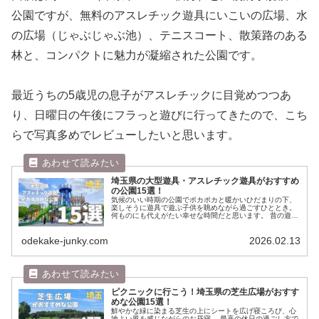
公園ですが、無料のアスレチック遊具にいこいの広場、水
の広場（じゃぶじゃぶ池）、テニスコート、散策路のある
林と、コンパクトに魅力が凝縮された公園です。
最近うちの5歳児の息子がアスレチックに目覚めつつあ
り、日曜日の午後にフラっと遊びに行ってきたので、こち
らで写真多めでレビューしたいと思います。
埼玉県の大型遊具・アスレチック遊具がおすすめ
の公園15選！
気候のいい時期の公園でポカポカと暖かいひだまりの下、
楽しそうに遊具で遊ぶ子供を眺めながら過ごすひととき。
何ものにも代えがたい幸せな時間だと思います。 昔の遊具
はジャングルジムや滑り台、ブランコが定番でしたが、今
は全部が合体したような複合遊...
odekake-junky.com
2026.02.13
ピクニックに行こう！埼玉県の芝生広場がおすす
めな公園15選！
鮮やかな緑に染まる芝生の上にシートを広げ寝ころび、心
地よい風を感じながらのお昼寝。 最高の休日の過ごし方で