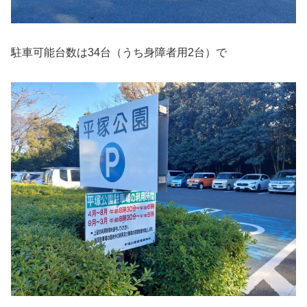
駐車可能台数は34台（うち身障者用2台）で