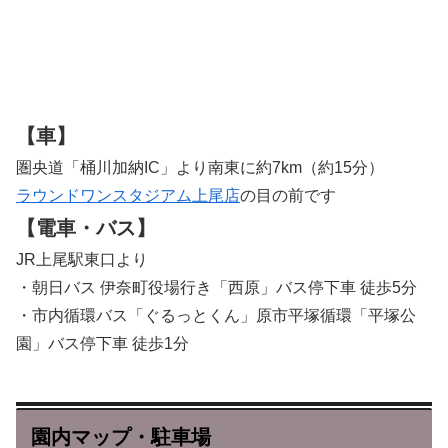
【車】
圏央道「桶川加納IC」より南東に約7km（約15分）
ラウンドワンスタジアム上尾店
の目の前です
【電車・バス】
JR上尾駅東口より
・朝日バス 伊奈町役場行き「西原」バス停下車 徒歩5分
・市内循環バス「ぐるっとくん」原市平塚循環「平塚公
園」バス停下車 徒歩1分
園内マップ・駐車場