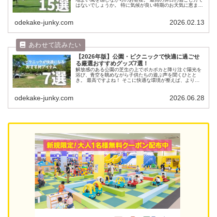
はないでしょうか。 特に気候が良い時期のお天気に恵まれ
た週末の楽園感は中毒性がありますよね。 ここではピクニ
ック大好きな著者がお気に入...
odekake-junky.com
2026.02.13
【2026年版】公園・ピクニックで快適に過ごせ
る厳選おすすめグッズ7選！
解放感のある公園の芝生の上でポカポカと降り注ぐ陽光を
浴び、青空を眺めながら子供たちの遊ぶ声を聞くひとと
き。 最高ですよね！ そこに快適な環境が整えば、より充
実した公園・ピクニックの時間を過ごすことができます。
こちらでは公園遊びやピクニック...
odekake-junky.com
2026.06.28