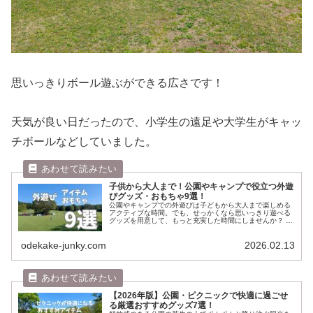
思いっきりボール遊ぶができる広さです！
天気が良い日だったので、小学生の遠足や大学生がキャッ
チボールなどしていました。
子供から大人まで！公園やキャンプで役立つ外遊
びグッズ・おもちゃ9選！
公園やキャンプでの外遊びは子どもから大人まで楽しめる
アクティブな時間。でも、せっかくなら思いっきり遊べる
グッズを用意して、もっと充実した時間にしませんか？ 今
回は、公園などの外遊びで大活躍する遊びグッズやおもち
ゃを厳選してご紹介！定番アイテ...
odekake-junky.com
2026.02.13
【2026年版】公園・ピクニックで快適に過ごせ
る厳選おすすめグッズ7選！