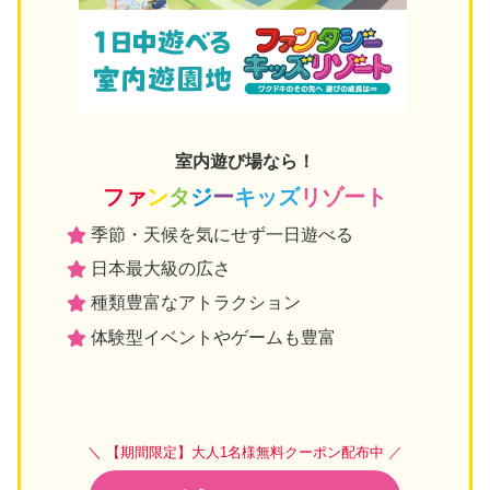
室内遊び場なら！
ファ
ン
タ
ジ
ー
キッズ
リゾート
季節・天候を気にせず一日遊べる
日本最大級の広さ
種類豊富なアトラクション
体験型イベントやゲームも豊富
＼ 【期間限定】大人1名様無料クーポン配布中 ／