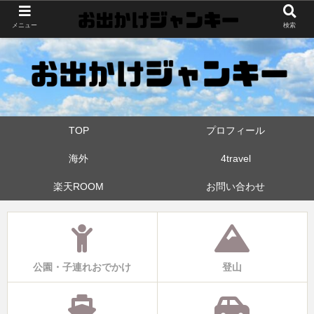
世界中・日本中を旅したおでかけ狂なパパが埼玉県と近県の公園やお出かけス
メニュー
検索
ポットを攻めています！たまに登山も
TOP
プロフィール
海外
4travel
楽天ROOM
お問い合わせ
公園・子連れおでかけ
登山