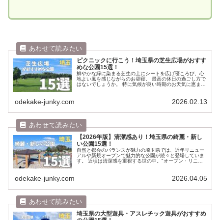
ピクニックに行こう！埼玉県の芝生広場がおすす
めな公園15選！
鮮やかな緑に染まる芝生の上にシートを広げ寝ころび、心
地よい風を感じながらのお昼寝。 最高の休日の過ごし方で
はないでしょうか。 特に気候が良い時期のお天気に恵まれ
た週末の楽園感は中毒性がありますよね。 ここではピクニ
ック大好きな著者がお気に入...
odekake-junky.com
2026.02.13
【2026年版】清潔感あり！埼玉県の綺麗・新し
い公園15選！
自然と都会のバランスが魅力の埼玉県では、近年リニュー
アルや新規オープンで魅力的な公園が続々と登場していま
す。 近頃は清潔感を重視する世の中。"オープン・リニュ
ーアルしたて"のおニュー感もいいですし、そこまで新しく
なくても清潔に保たれている公...
odekake-junky.com
2026.04.05
埼玉県の大型遊具・アスレチック遊具がおすすめ