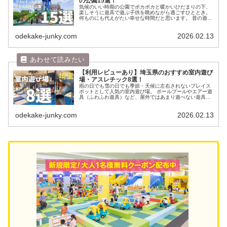
の公園15選！
気候のいい時期の公園でポカポカと暖かいひだまりの下、
楽しそうに遊具で遊ぶ子供を眺めながら過ごすひととき。
何ものにも代えがたい幸せな時間だと思います。 昔の遊具
はジャングルジムや滑り台、ブランコが定番でしたが、今
は全部が合体したような複合遊...
odekake-junky.com
2026.02.13
【利用レビューあり】埼玉県のおすすめ室内遊び
場・アスレチック8選！
雨の日でも雪の日でも季節・天候に左右されないプレイス
ポットとして人気の室内遊び場。 ボールプールやエアー遊
具（ふわふわ遊具）など、屋外ではあまり遊べない遊具が
魅力で、最近はよりたくさんの遊びコンテンツが増えてき
ました。 我が家も6歳児の息子...
odekake-junky.com
2026.02.13