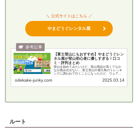
＼ 公式サイトはこちら ／
やまどうぐレンタル屋
【富士登山にもおすすめ】やまどうぐレン
タル屋が登山初心者に優しすぎる！口コ
ミ・評判まとめ
登山を始めてみたいけど、登山用品が高くてなか
なか踏み出せない… 富士登山や屋久島のトレッキ
ングに誘われて行くことになったけど、ウェアや
登山靴を持ってないからレンタルしようかな… な
odekake-junky.com
2025.03.14
どなど、登山デビューや初心者に付きまとう悩み
がウェア・ギア問...
ルート