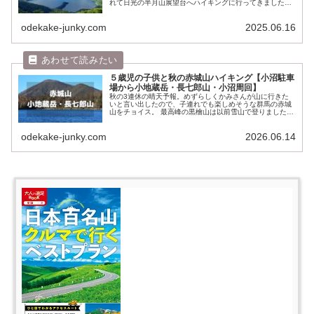
れて日光の半月山展望台へハイキングに行ってきました。
生憎雲が多くて男体山の山頂はスッポリでしたが、まあま
あな絶景が見れたので満足な一日...
odekake-junky.com
2025.06.16
５歳児の子供と秋の赤城山ハイキング【小沼駐車
場から小地蔵岳・長七郎山・小沼周回】
秋の3連休の晴天予報。めずらしくかみさんが山に行きた
いと言い出したので、子連れでも楽しめそうな群馬の赤城
山をチョイス。 最高峰の黒檜山は以前雪山で登りました
が、少し登山な感じだったので、今回はゆるゆるハイキン
グな気分だし南側の小沼から小地蔵...
odekake-junky.com
2026.06.14