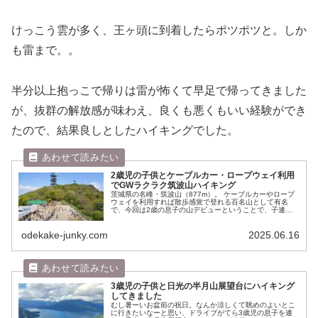
けっこう雲が多く、王ヶ頭に到着したらポツポツと。しか
も雷まで。。
半分以上抱っこで帰りは雷が怖くて早足で帰ってきました
が、抜群の解放感が味わえ、良くも悪くもいい経験ができ
たので、結果良しとしたハイキングでした。
2歳児の子供とケーブルカー・ロープウェイ利用
でGWラクラク筑波山ハイキング
茨城県の名峰・筑波山（877m）。 ケーブルカーやロープ
ウェイを利用すれば散歩感覚で登れる百名山として有名
で、今回は2歳の息子の山デビューということで、子連れ
ハイキングしてきました。 ケーブルカー、ロープウェイ、
バスと、色々な乗り物にも乗れ...
odekake-junky.com
2025.06.16
3歳児の子供と日光の半月山展望台にハイキング
してきました
むし暑ーいお盆前の祝日。なんか涼しくて眺めのよいとこ
に行きたいなーと思い、ドライブがてら3歳児の息子を連