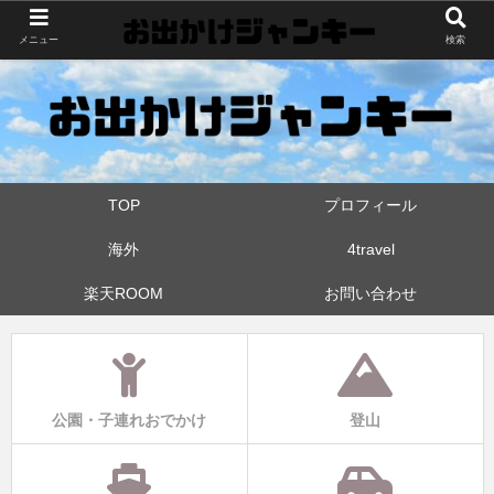
世界中・日本中を旅したおでかけ狂なパパが埼玉県と近県の公園やお出かけス
メニュー
検索
ポットを攻めています！たまに登山も
TOP
プロフィール
海外
4travel
楽天ROOM
お問い合わせ
公園・子連れおでかけ
登山