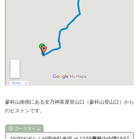
蓼科山南側にある女乃神茶屋登山口（蓼科山登山口）から
のピストンです。
コースタイム
10:00すずらん峠園地駐車場
⇒
12:55
蓼科山山頂
13:57