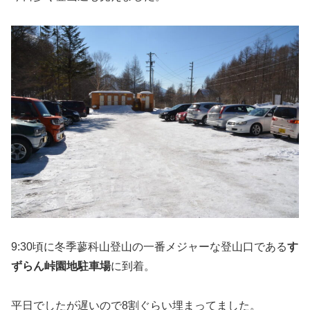
9:30頃に冬季蓼科山登山の一番メジャーな登山口である
す
ずらん峠園地駐車場
に到着。
平日でしたが遅いので8割ぐらい埋まってました。