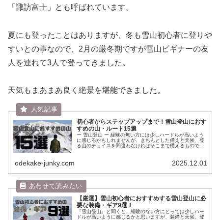
「諏訪富士」とも呼ばれています。
夏にも登ったことはありますが、冬も雪山初心者に登りや
すいとの事なので、2月の厳冬期ですが雪山ビギナーの友
人を連れて3人で登ってきました。
天気もまあまあ良く絶景を堪能できました。
初心者からステップアップまで！雪山登山におす
すめの山・ルート15選
ー 雪山登山 ー 経験の無い方には少しハードルが高いよう
に感じるかもしれませんが、きちんとした備えと天候、登
る山のチョイスを間違わなければそこまで構えるものでは
ありません。 サクサクとしたアイゼン越しの感触、青と白
やモノクロームの世界、キリ...
odekake-junky.com
2025.12.01
【厳選】雪山初心者におすすめする雪山登山に必
要な装備・ギア9選！
『雪山登山』と聞くと、経験のない方にとっては少しハー
ドルが高いように感じるかと思いますが、装備と天候、登