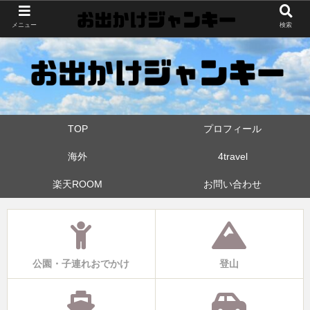
世界中・日本中を旅したおでかけ狂なパパが埼玉県と近県の公園やお出かけス
メニュー
検索
ポットを攻めています！たまに登山も
TOP
プロフィール
海外
4travel
楽天ROOM
お問い合わせ
公園・子連れおでかけ
登山