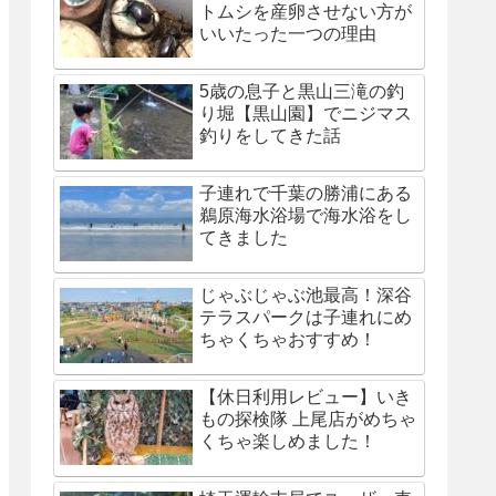
トムシを産卵させない方が
いいたった一つの理由
5歳の息子と黒山三滝の釣
り堀【黒山園】でニジマス
釣りをしてきた話
子連れで千葉の勝浦にある
鵜原海水浴場で海水浴をし
てきました
じゃぶじゃぶ池最高！深谷
テラスパークは子連れにめ
ちゃくちゃおすすめ！
【休日利用レビュー】いき
もの探検隊 上尾店がめちゃ
くちゃ楽しめました！