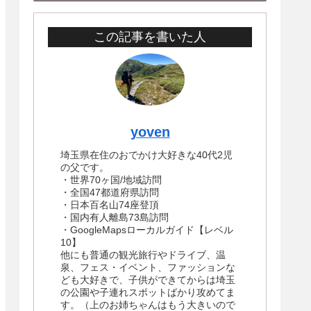
この記事を書いた人
yoven
埼玉県在住のおでかけ大好きな40代2児
の父です。
・世界70ヶ国/地域訪問
・全国47都道府県訪問
・日本百名山74座登頂
・国内有人離島73島訪問
・GoogleMapsローカルガイド【レベル
10】
他にも普通の観光旅行やドライブ、温
泉、フェス・イベント、ファッションな
ども大好きで、子供ができてからは埼玉
の公園や子連れスポットばかり攻めてま
す。（上のお姉ちゃんはもう大きいので