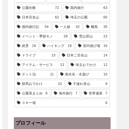
公園全般
72
国内旅行
63
日本百名山
62
埼玉の公園
60
国内旅行記
54
一人旅
42
離島
35
イベント・季節モノ
28
雪山登山
23
絶景
18
ハイキング
18
室内遊び場
16
ドライブ
15
日本二百名山
14
アイテム・サービス
13
埼玉おでかけ
12
テント泊
11
海水浴・水遊び
10
群馬おでかけ
10
子連れ登山
9
公園系まとめ
8
海外旅行
7
世界遺産
7
スキー場
6
プロフィール