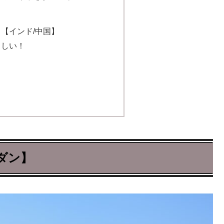
【インド/中国】
らしい！
ダン】