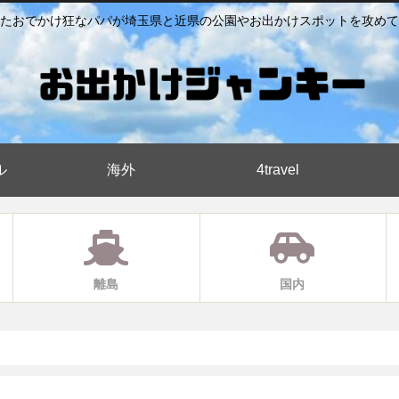
たおでかけ狂なパパが埼玉県と近県の公園やお出かけスポットを攻めて
ル
海外
4travel
離島
国内