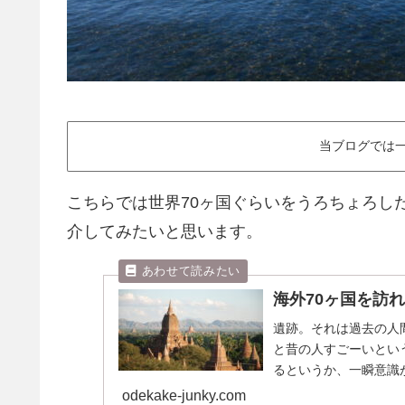
当ブログでは一
こちらでは世界70ヶ国ぐらいをうろちょろし
介してみたいと思います。
海外70ヶ国を訪
遺跡。それは過去の人
と昔の人すごーいとい
るというか、一瞬意識
マンを感じるのは自分だ.
odekake-junky.com