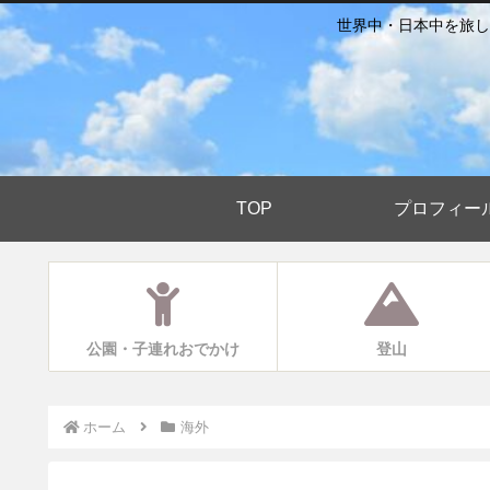
世界中・日本中を旅し
TOP
プロフィー
公園・子連れおでかけ
登山
ホーム
海外