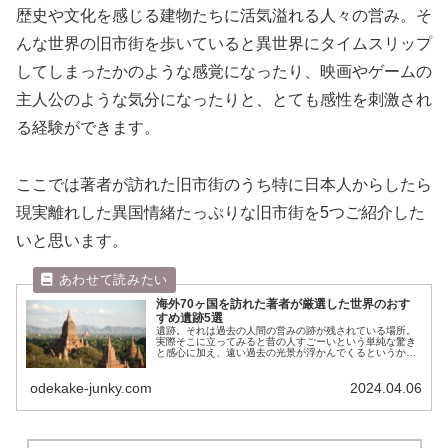
歴史や文化を感じる建物たちに活気溢れる人々の営み。そ
んな世界の旧市街を歩いていると異世界にタイムスリップ
してしまったかのような感覚になったり、映画やゲームの
主人公のような気分になったりと、とても感性を刺激され
る経験ができます。
ここでは著者が訪れた旧市街のうち特に日本人からしたら
現実離れした異国情緒たっぷりな旧市街を5つご紹介した
いと思います。
海外70ヶ国を訪れた著者が厳選した世界のおす
すめ遺跡5選
遺跡。それは過去の人間の営みの跡が残されている場所。
実際そこに立ってみると昔の人すごーいという単純な驚き
と感心に加え、遠い過去の光景が浮かんでくるというか、
一瞬意識がタイムスリップするような感覚になったりと、
なんかロマンを感じるのは自分だ...
odekake-junky.com
2024.04.06