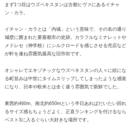
まず1つ目はウズベキスタンは古都ヒヴァにあるイチャ
ン・カラ。
イチャン・カラとは「内城」という意味で、その名の通り
城壁に囲まれた要塞都市の史跡。カラフルなミナレットや
メドレセ（神学校）にシルクロードを感じさせる売店など
が軒を連ね雰囲気最高な旧市街です。
オシャレでエキゾチックなウズベキスタンの人々に絵にな
る町並みは中世にタイムスリップしてしまったような感覚
になり、日本や欧米とは全く違う雰囲気で新鮮でした。
東西約460m、南北約650mという半日あればだいたい回れ
るサイズ感もちょうどよく、正直ランキングを付けるなら
ベスト3に入るぐらい大好きな場所です。