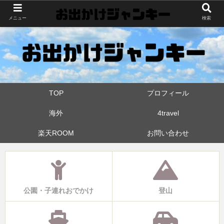
世界中・日本中を旅したおでかけ狂なパパが埼玉県と近県の公園やお出かけス
メニュー
検索
ポットを攻めています！たまに登山も
TOP
プロフィール
海外
4travel
楽天ROOM
お問い合わせ
公園・子連れおでかけ
登山