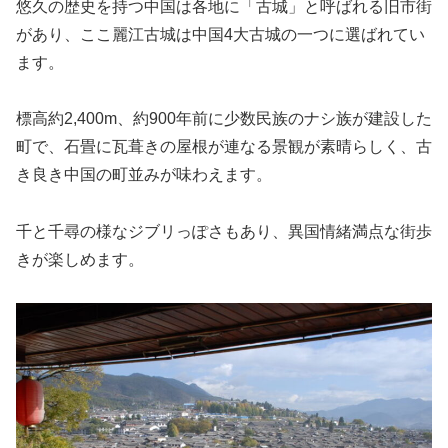
悠久の歴史を持つ中国は各地に「古城」と呼ばれる旧市街
があり、ここ麗江古城は中国4大古城の一つに選ばれてい
ます。
標高約2,400m、約900年前に少数民族のナシ族が建設した
町で、石畳に瓦葺きの屋根が連なる景観が素晴らしく、古
き良き中国の町並みが味わえます。
千と千尋の様なジブリっぽさもあり、異国情緒満点な街歩
きが楽しめます。