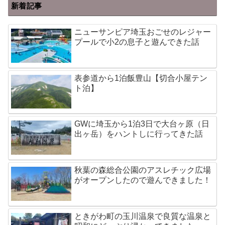
新着記事
ニューサンピア埼玉おごせのレジャー
プールで小2の息子と遊んできた話
表参道から1泊飯豊山【切合小屋テン
ト泊】
GWに埼玉から1泊3日で大台ヶ原（日
出ヶ岳）をハントしに行ってきた話
秋葉の森総合公園のアスレチック広場
がオープンしたので遊んできました！
ときがわ町の玉川温泉で良質な温泉と