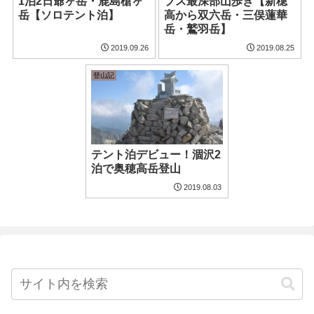
1泊2日爺ヶ岳・鹿島槍ヶ
プス最深部山歩き【新穂
岳【ソロテント泊】
高から双六岳・三俣蓮華
岳・鷲羽岳】
2019.09.26
2019.08.25
登山記
テント泊デビュー！涸沢2
泊で奥穂高岳登山
2019.08.03