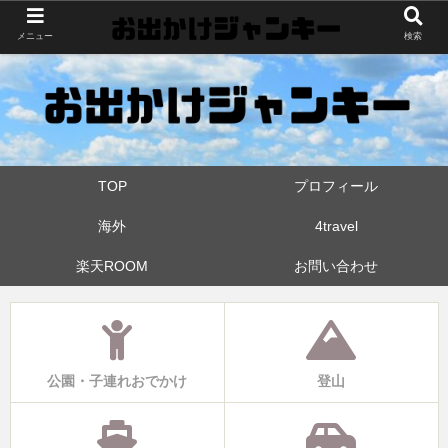
世界中・日本中を旅したおでかけ狂なパパが埼玉県と近県の公園やお出かけス
メニュー
検索
ポットを攻めています！たまに登山も
TOP
プロフィール
海外
4travel
楽天ROOM
お問い合わせ
公園・子連れおでかけ
登山