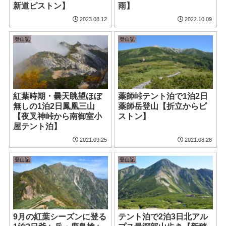
新道ピストン】
雨】
2023.08.12
2022.10.09
登山記
登山記
紅葉時期・曇天眺望ほぼ
薬師峠テント泊で1泊2日
無しの1泊2日鳳凰三山
薬師岳登山【折立からピ
【夜叉神峠から南御室小
ストン】
屋テント泊】
2021.09.25
2021.08.28
登山記
登山記
9月の紅葉シーズンに登る
テント泊で2泊3日北アル