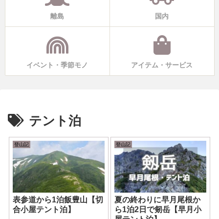
離島
国内
イベント・季節モノ
アイテム・サービス
テント泊
登山記
登山記
表参道から1泊飯豊山【切
夏の終わりに早月尾根か
合小屋テント泊】
ら1泊2日で剱岳【早月小