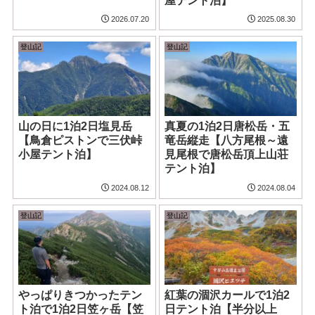
屋テント泊】
2026.07.20
2025.08.30
登山記
登山記
山の日に1泊2日塩見岳
真夏の1泊2日唐松岳・五
【鳥倉ピストンで三伏峠
竜岳縦走【八方尾根～遠
小屋テント泊】
見尾根で唐松岳頂上山荘
テント泊】
2024.08.12
2024.08.04
登山記
登山記
やっぱりきつかったテン
紅葉の涸沢カールで1泊2
ト泊で1泊2日笠ヶ岳【笠
日テント泊【半分以上