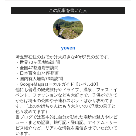
この記事を書いた人
yoven
埼玉県在住のおでかけ大好きな40代2児の父です。
・世界70ヶ国/地域訪問
・全国47都道府県訪問
・日本百名山74座登頂
・国内有人離島73島訪問
・GoogleMapsローカルガイド【レベル10】
他にも普通の観光旅行やドライブ、温泉、フェス・イ
ベント、ファッションなども大好きで、子供ができて
からは埼玉の公園や子連れスポットばかり攻めてま
す。（上のお姉ちゃんはもう大きいので7歳の息子と
色々攻めてます）
当ブログでは基本的に自分が訪れた場所の魅力やレビ
ュー・まとめ記事、旅行記・登山記、アイテム・サー
ビス紹介など、リアルな情報を発信させていただいて
います。