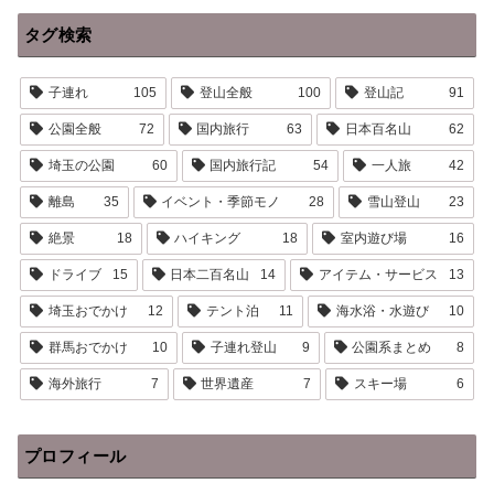
タグ検索
子連れ
105
登山全般
100
登山記
91
公園全般
72
国内旅行
63
日本百名山
62
埼玉の公園
60
国内旅行記
54
一人旅
42
離島
35
イベント・季節モノ
28
雪山登山
23
絶景
18
ハイキング
18
室内遊び場
16
ドライブ
15
日本二百名山
14
アイテム・サービス
13
埼玉おでかけ
12
テント泊
11
海水浴・水遊び
10
群馬おでかけ
10
子連れ登山
9
公園系まとめ
8
海外旅行
7
世界遺産
7
スキー場
6
プロフィール