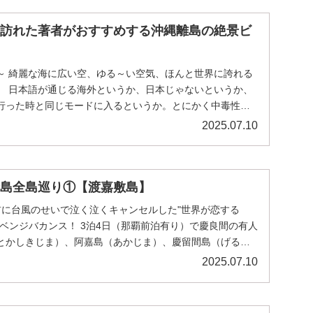
を訪れた著者がおすすめする沖縄離島の絶景ビ
～ 綺麗な海に広い空、ゆる～い空気、ほんと世界に誇れる
。 日本語が通じる海外というか、日本じゃないというか、
行った時と同じモードに入るというか。とにかく中毒性が
2025.07.10
諸島全島巡り①【渡嘉敷島】
前に台風のせいで泣く泣くキャンセルした"世界が恋する
ベンジバカンス！ 3泊4日（那覇前泊有り）で慶良間の有人
とかしきじま）、阿嘉島（あかじま）、慶留間島（げるま
2025.07.10