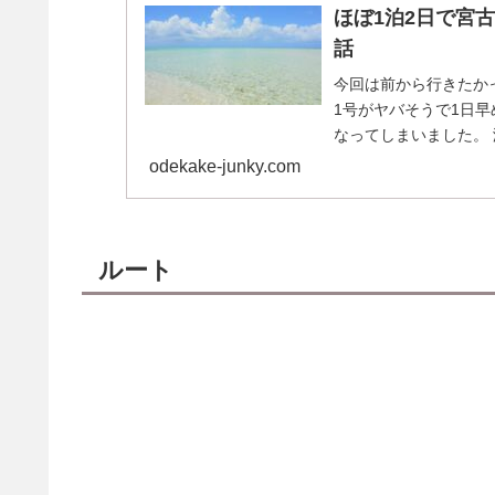
ほぼ1泊2日で宮
話
今回は前から行きたか
1号がヤバそうで1日
なってしまいました。
(adsbygoog...
odekake-junky.com
ルート