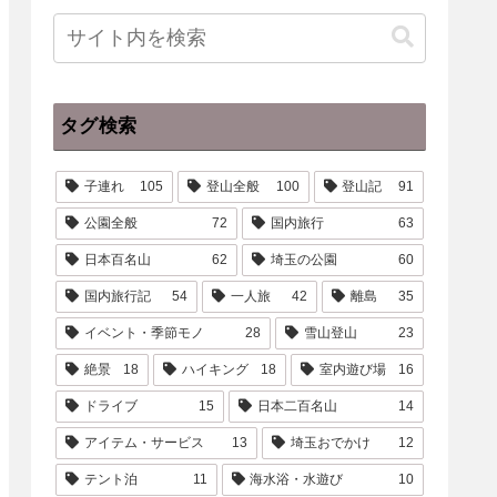
タグ検索
子連れ
105
登山全般
100
登山記
91
公園全般
72
国内旅行
63
日本百名山
62
埼玉の公園
60
国内旅行記
54
一人旅
42
離島
35
イベント・季節モノ
28
雪山登山
23
絶景
18
ハイキング
18
室内遊び場
16
ドライブ
15
日本二百名山
14
アイテム・サービス
13
埼玉おでかけ
12
テント泊
11
海水浴・水遊び
10