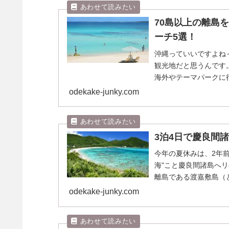
70島以上の離島
ーチ5選！
沖縄っていいですよね
観光地だと思うんです
海外やテーマパークに
ありますよね。 とい...
odekake-junky.com
3泊4日で慶良間
今年の夏休みは、2年
海"こと慶良間諸島へリ
離島である渡嘉敷島（
じま）、座間味島（...
odekake-junky.com