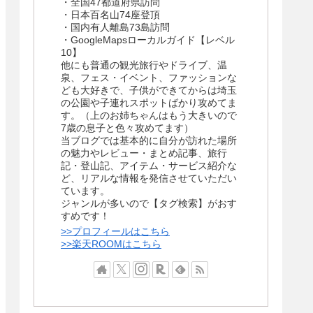
・全国47都道府県訪問
・日本百名山74座登頂
・国内有人離島73島訪問
・GoogleMapsローカルガイド【レベル
10】
他にも普通の観光旅行やドライブ、温
泉、フェス・イベント、ファッションな
ども大好きで、子供ができてからは埼玉
の公園や子連れスポットばかり攻めてま
す。（上のお姉ちゃんはもう大きいので
7歳の息子と色々攻めてます）
当ブログでは基本的に自分が訪れた場所
の魅力やレビュー・まとめ記事、旅行
記・登山記、アイテム・サービス紹介な
ど、リアルな情報を発信させていただい
ています。
ジャンルが多いので【タグ検索】がおす
すめです！
>>プロフィールはこちら
>>楽天ROOMはこちら