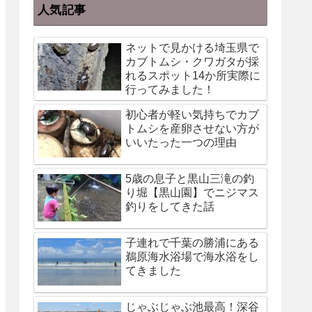
人気記事
ネットで見かける埼玉県で
カブトムシ・クワガタが採
れるスポット14か所実際に
行ってみました！
初心者が軽い気持ちでカブ
トムシを産卵させない方が
いいたった一つの理由
5歳の息子と黒山三滝の釣
り堀【黒山園】でニジマス
釣りをしてきた話
子連れで千葉の勝浦にある
鵜原海水浴場で海水浴をし
てきました
じゃぶじゃぶ池最高！深谷