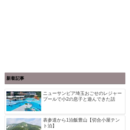
新着記事
ニューサンピア埼玉おごせのレジャー
プールで小2の息子と遊んできた話
表参道から1泊飯豊山【切合小屋テン
ト泊】