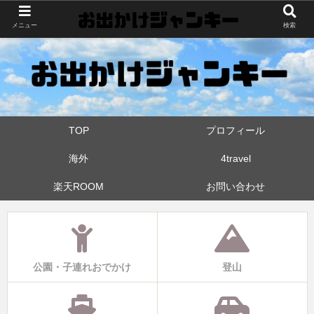
世界中・日本中を旅したおでかけ狂なパパが埼玉県と近県の公園やお出かけス
メニュー
検索
ポットを攻めています！たまに登山も
TOP
プロフィール
海外
4travel
楽天ROOM
お問い合わせ
公園・子連れおでかけ
登山