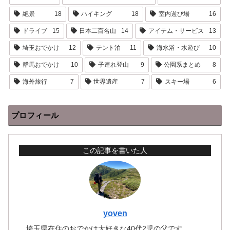
絶景
18
ハイキング
18
室内遊び場
16
ドライブ
15
日本二百名山
14
アイテム・サービス
13
埼玉おでかけ
12
テント泊
11
海水浴・水遊び
10
群馬おでかけ
10
子連れ登山
9
公園系まとめ
8
海外旅行
7
世界遺産
7
スキー場
6
プロフィール
この記事を書いた人
yoven
埼玉県在住のおでかけ大好きな40代2児の父です。