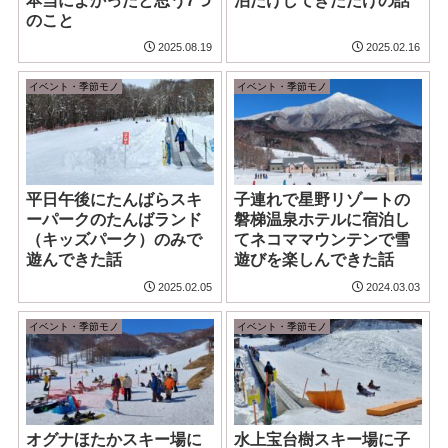
本当によかったと思う7つ
泊だけしてきただけの話
のこと
2025.08.19
2025.02.16
イベント・季節モノ
イベント・季節モノ
平日午後にたんばらスキ
子連れで星野リゾートの
ーパークのたんばランド
磐梯温泉ホテルに宿泊し
（キッズパーク）のみで
てネコママウンテンで雪
遊んできた話
遊びを楽しんできた話
2025.02.05
2024.03.03
イベント・季節モノ
イベント・季節モノ
オグナほたかスキー場に
水上宝台樹スキー場に子