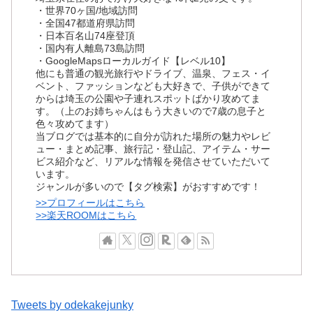
・世界70ヶ国/地域訪問
・全国47都道府県訪問
・日本百名山74座登頂
・国内有人離島73島訪問
・GoogleMapsローカルガイド【レベル10】
他にも普通の観光旅行やドライブ、温泉、フェス・イ
ベント、ファッションなども大好きで、子供ができて
からは埼玉の公園や子連れスポットばかり攻めてま
す。（上のお姉ちゃんはもう大きいので7歳の息子と
色々攻めてます）
当ブログでは基本的に自分が訪れた場所の魅力やレビ
ュー・まとめ記事、旅行記・登山記、アイテム・サー
ビス紹介など、リアルな情報を発信させていただいて
います。
ジャンルが多いので【タグ検索】がおすすめです！
>>プロフィールはこちら
>>楽天ROOMはこちら
Tweets by odekakejunky