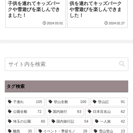
子供を連れてキッズパー
供を連れてキッズパーク
クや雪遊びを楽しんでき
や雪遊びを楽しんできま
ました！
した！
2024.03.01
2024.02.27
タグ検索
子連れ
105
登山全般
100
登山記
91
公園全般
72
国内旅行
63
日本百名山
62
埼玉の公園
60
国内旅行記
54
一人旅
42
離島
35
イベント・季節モノ
28
雪山登山
23