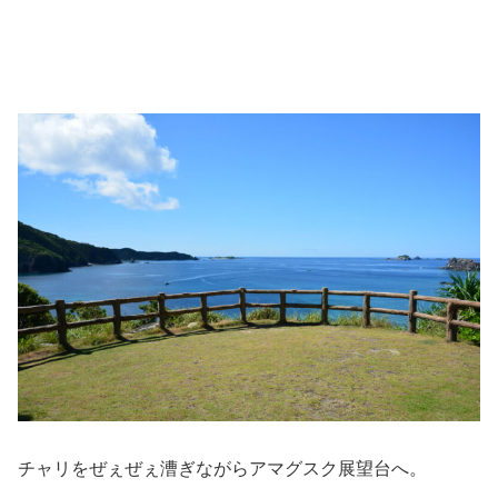
チャリをぜぇぜぇ漕ぎながらアマグスク展望台へ。