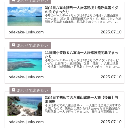
3泊4日八重山諸島一人旅②秘境！船浮集落イダ
の浜でまったり
今年のバースデートリップは4年ぶりの沖縄・八重山諸島
へ一人旅！ 3泊4日（那覇前夜泊あり）で、残しておいた鳩
間島と西表島＆由布島、石垣島をめぐってきました。 2島
目は西表島！ 前半は憧れ続けていた奥西表にある船でしか
行けない陸の孤島・船浮集...
odekake-junky.com
2025.07.10
11日間小笠原＆八重山一人旅⑥波照間島でまっ
たり
今年のバースデートリップは2年ぶりのアイランドホッピ
ング☆ 11日間で小笠原諸島（父島・母島）、八重山諸島
（小浜島・波照間島・竹富島）を一人で巡ってきました。
水が苦手だってのに、こないだの黒島＆与那国で今年はア
イランドジャンキーと化しまし...
odekake-junky.com
2025.07.10
3泊4日で初めての八重山諸島一人旅【後編】与
那国島
今回は初めての八重山諸島へ。 一人旅には黒島がおすすめ
と聞いたので、黒島と以前から行きたかった日本最西端の
与那国島に一人で行ってきました。 後半は与那国島！ ま
さに絶海の孤島って感じで最果て感がありました。 前回の
黒島はこちら。 日程 4/...
odekake-junky.com
2025.07.10