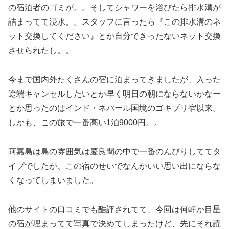
の宿泊者のゴミが。。そしてシャワーを浴びたら排水溝が
詰まってて浸水。。スタッフに言ったら『この排水溝のネ
ット交換してください』とか自分できったないネット交換
させられたし。。
今まで国内外たくさんの宿に泊まってきましたが、入った
途端キャンセルしたいとか早く明日の朝にならないかなー
とか思ったのはインド・ネパール国境のゴキブリ宿以来。
しかも、この旅で一番高い1泊9000円。。
阿嘉島は島の雰囲気は慶良間の中で一番のんびりしててタ
イプでしたが、この宿のせいでなんかいい思い出にならな
くなってしまいました。
他のサイトの口コミでも酷評されてて、今回は何軒か目星
の宿が埋まってて写真で決めてしまったけど、先にそれ読