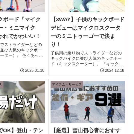
クボード『マイク
【3WAY】子供のキックボード
ー・ミニマイク
デビューはマイクロスクータ
ゃれでかわいい！
ーのミニトゥーゴーで決ま
り！
でストライダーなどの
並び人気のキックボー
子供用の乗り物でストライダーなどの
ーター）。 色々あって
キックバイクに並び人気のキックボー
と思いますが、こちら
ド（キックスクーター）。 『キックバ
いのがマイクロスクー
イクもキックボードも欲しいけど、2台
2025.01.10
2024.12.18
ラーシリーズであるミ
となると予算的にちょっと…』 という
イス発の世界的にも...
方に是非おすすめしたいのが、マイク
ス
アイテム・サービス
ロスクーターのMini2go ...
でOK】登山・テン
【厳選】雪山初心者におすす