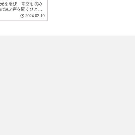
光を浴び、青空を眺め
の遊ぶ声を聞くひとと
よね！ そこに快適な環境
2024.02.19
充実した公園・ピクニ
ごすことができます。
遊びやピクニック...