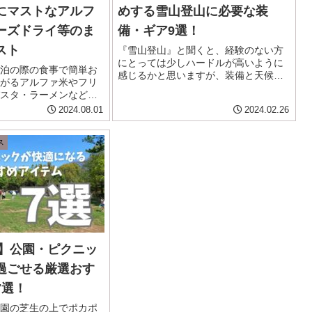
にマストなアルフ
めする雪山登山に必要な装
ーズドライ等のま
備・ギア9選！
スト
『雪山登山』と聞くと、経験のない方
にとっては少しハードルが高いように
泊の際の食事で簡単お
感じるかと思いますが、装備と天候、
がるアルファ米やフリ
登る山のチョイスを間違わなければそ
スタ・ラーメンなどを
こまで構えるものではありません。 サ
とめました。 キャンプ
2024.08.01
2024.02.26
クサクッとしたアイゼン越しの感触、
・防災食・保存食にも
青と白やモノクロームの世界、キリ
 登山やアウトドア、備
っ...
ス
ルファ米と言えば...
版】公園・ピクニッ
過ごせる厳選おす
7選！
園の芝生の上でポカポ