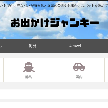
たおでかけ狂なパパが埼玉県と近県の公園やお出かけスポットを攻めて
ル
海外
4travel
離島
国内