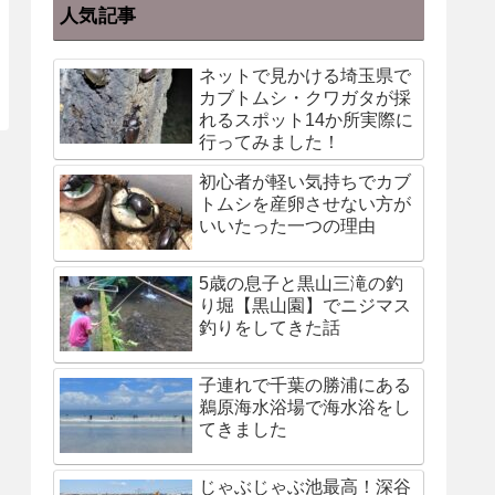
人気記事
ネットで見かける埼玉県で
カブトムシ・クワガタが採
れるスポット14か所実際に
行ってみました！
初心者が軽い気持ちでカブ
トムシを産卵させない方が
いいたった一つの理由
5歳の息子と黒山三滝の釣
り堀【黒山園】でニジマス
釣りをしてきた話
子連れで千葉の勝浦にある
鵜原海水浴場で海水浴をし
てきました
じゃぶじゃぶ池最高！深谷