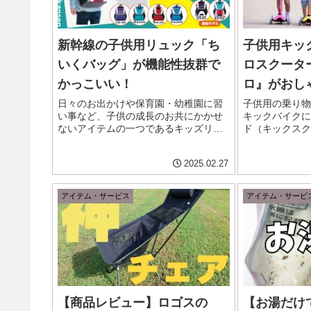
新幹線の子供用リュック「ち
子供用キッ
いくバッグ」が機能性抜群で
ロスクータ
かっこいい！
ロ』がおし
日々のお出かけや保育園・幼稚園に習
子供用の乗り物
い事など、子供の成長のお共にかかせ
キックバイクに
ないアイテムの一つであるキッズリュ
ド（キックスク
ック（リュックサック）。 キャラクタ
迷ってしまうか
ーものからブランドものなど、星の数
でおすすめした
2025.02.27
ほどあり迷ってしまいますが、特に新
ターのベストセ
幹線など乗り物系が好きなお子さん
ニマイクロ。 ス
に...
アイテム・サービス
アイテム・サービ
【商品レビュー】ロゴスの
【お湯だけ