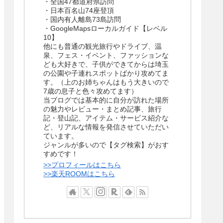
・全国47都道府県訪問
・日本百名山74座登頂
・国内有人離島73島訪問
・GoogleMapsローカルガイド【レベル
10】
他にも普通の観光旅行やドライブ、温
泉、フェス・イベント、ファッションな
ども大好きで、子供ができてからは埼玉
の公園や子連れスポットばかり攻めてま
す。（上のお姉ちゃんはもう大きいので
7歳の息子と色々攻めてます）
当ブログでは基本的に自分が訪れた場所
の魅力やレビュー・まとめ記事、旅行
記・登山記、アイテム・サービス紹介な
ど、リアルな情報を発信させていただい
ています。
ジャンルが多いので【タグ検索】がおす
すめです！
>>プロフィールはこちら
>>楽天ROOMはこちら