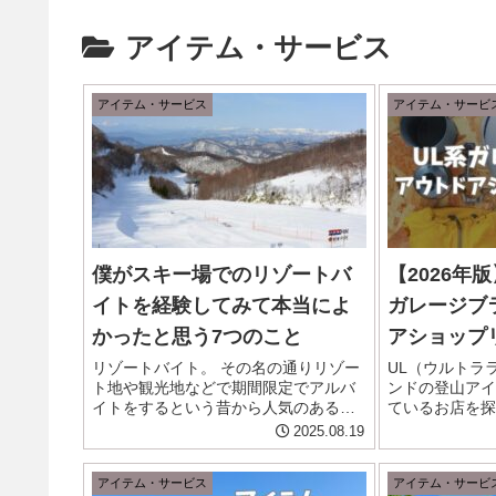
アイテム・サービス
アイテム・サービス
アイテム・サービ
僕がスキー場でのリゾートバ
【2026年
イトを経験してみて本当によ
ガレージブ
かったと思う7つのこと
アショップ
リゾートバイト。 その名の通りリゾー
UL（ウルトラ
ト地や観光地などで期間限定でアルバ
ンドの登山アイ
イトをするという昔から人気のある働
ているお店を探
き方の一つで、僕は10代、20代と、合
よね。 しかも
2025.08.19
計2シーズン長野県の白馬にあるスキー
なかったり在庫
場でリゾートバイト（山籠もり）を経
なか好きなブラ
アイテム・サービス
アイテム・サービ
験しました。 今や少し病的な...
り着けないことも