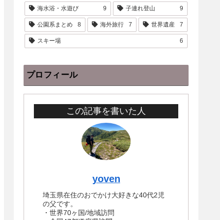
海水浴・水遊び
9
子連れ登山
9
公園系まとめ
8
海外旅行
7
世界遺産
7
スキー場
6
プロフィール
この記事を書いた人
yoven
埼玉県在住のおでかけ大好きな40代2児
の父です。
・世界70ヶ国/地域訪問