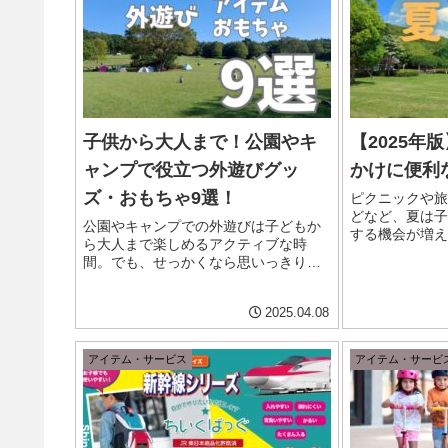
子供から大人まで！公園やキ
【2025年
ャンプで役立つ外遊びグッ
かけに便利
ズ・おもちゃ9選！
ピクニックや旅
どなど、夏は子
公園やキャンプでの外遊びは子どもか
する機会が増え
ら大人まで楽しめるアクティブな時
増しているよう
間。でも、せっかくなら思いっきり遊
線、虫対策、移
べるグッズを用意して、もっと充実し
っかり準備して
た時間にしませんか？ 今回は、公園な
んありますよね。
2025.04.08
どの外遊びで大活躍する遊びグッズや
おもちゃを厳選してご紹介！定番アイ
テ...
アイテム・サービス
アイテム・サービ