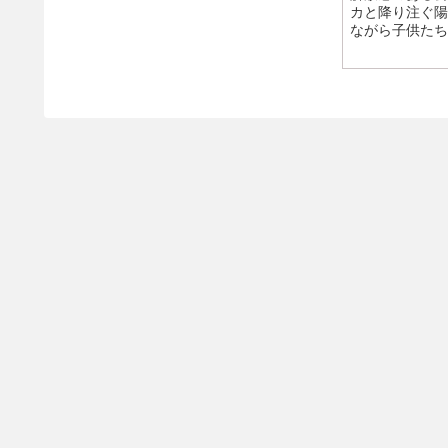
カと降り注ぐ陽
ながら子供たち
き。 最高です
が整えば、より
ックの時間を過
こちらでは公園