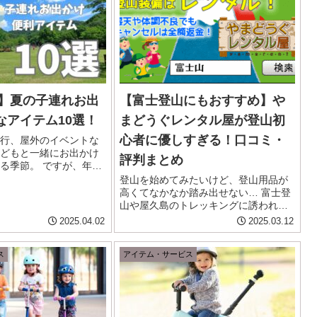
版】夏の子連れお出
【富士登山にもおすすめ】や
なアイテム10選！
まどうぐレンタル屋が登山初
心者に優しすぎる！口コミ・
行、屋外のイベントな
どもと一緒にお出かけ
評判まとめ
る季節。 ですが、年々
な気がする暑さや紫外
登山を始めてみたいけど、登山用品が
動中の快適さなど、し
高くてなかなか踏み出せない… 富士登
おきたいことはたくさ
山や屋久島のトレッキングに誘われて
 そこで今回は、夏...
行くことになったけど、ウェアや登山
2025.04.02
2025.03.12
靴を持ってないからレンタルしようか
な… などなど、登山デビューや初心者
ス
アイテム・サービス
に付きまとう悩みがウェア・ギア問...