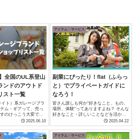
ス
アイテム・サービス
版】全国のUL系登山
副業にぴったり！flat（ふらっ
ランドのアウトド
と）でプライベートガイドに
リスト一覧
なろう！
ライト）系ガレージブラ
皆さん誰しも何か"好きなこと、もの、
テム・ギアって、売っ
場所、体験"ってありますよね？ そんな
すのけっこう大変です
好きなこと・詳しいことなどを活かし
、見つけても取扱数が少
て収入を得られるサービスが株式会社
2025.06.10
2025.04.22
切れだったりと、なか
Agaliが運営するマッチングガイドサー
ンドやアイテムにたど
ビスのflat（ふらっと）。休日など空い
ス
アイテム・サービス
… そんな方は必...
た時間にもできる...