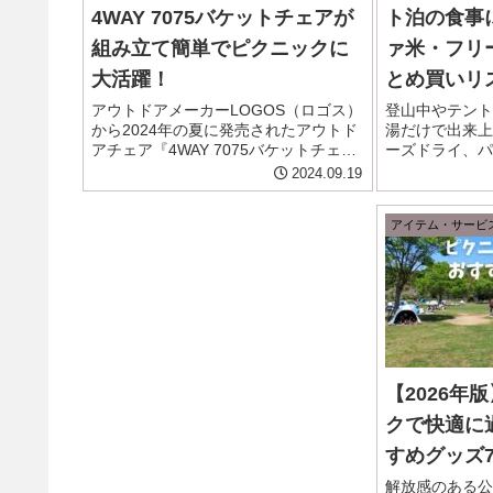
4WAY 7075バケットチェアが
ト泊の食事
組み立て簡単でピクニックに
ァ米・フリ
大活躍！
とめ買いリ
アウトドアメーカーLOGOS（ロゴス）
登山中やテント
から2024年の夏に発売されたアウトド
湯だけで出来上
アチェア『4WAY 7075バケットチェ
ーズドライ、パ
ア』。 "4WAY"とはもちろん4通りとい
リスト化してま
2024.09.19
う意味で、"7075"とは航空機の素材と
や備蓄の非常食
しても使われている"超々ジェラルミ
適しています。
アイテム・サービ
ン"のこ...
蓄・非常食に ア
【2026年
クで快適に
すめグッズ
解放感のある公