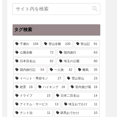
タグ検索
子連れ
104
登山全般
100
登山記
91
公園全般
72
国内旅行
63
日本百名山
62
埼玉の公園
60
国内旅行記
54
一人旅
42
離島
35
イベント・季節モノ
27
雪山登山
23
絶景
18
ハイキング
18
室内遊び場
16
ドライブ
15
日本二百名山
14
アイテム・サービス
13
埼玉おでかけ
11
テント泊
11
群馬おでかけ
10