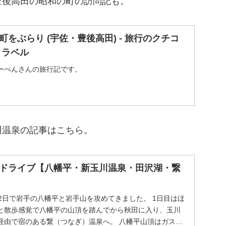
豊後高田の昭和の町の訪問記も。
をぶらり (宇佐・豊後高田) - 旅行のクチコ
トラベル
ーべんさんの旅行記です。
川温泉の記事はこちら。
ドライブ【八幡平・新玉川温泉・田沢湖・繋
2日で岩手の八幡平と岩手山を攻めてきました。 1日目はほ
と散歩感覚で八幡平の山頂を踏んでから秋田に入り、玉川
経由で宿のある繋（つなぎ）温泉へ。 八幡平山頂はガスで