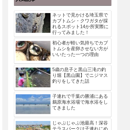
ネットで見かける埼玉県で
カブトムシ・クワガタが採
れるスポット14か所実際に
行ってみました！
初心者が軽い気持ちでカブ
トムシを産卵させない方が
いいたった一つの理由
5歳の息子と黒山三滝の釣
り堀【黒山園】でニジマス
釣りをしてきた話
子連れで千葉の勝浦にある
鵜原海水浴場で海水浴をし
てきました
じゃぶじゃぶ池最高！深谷
テラスパークは子連れにめ