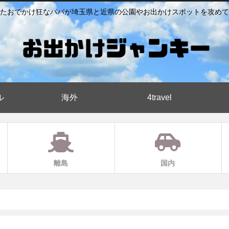
たおでかけ狂なパパが埼玉県と近県の公園やお出かけスポットを攻めて
ル
海外
4travel
離島
国内