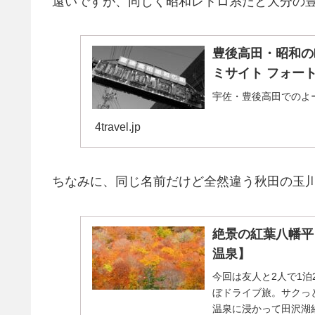
遠いですが、同じく昭和レトロ系だと大分の
豊後高田・昭和の町
ミサイト フォー
宇佐・豊後高田でのよ
4travel.jp
ちなみに、同じ名前だけど全然違う秋田の玉
絶景の紅葉八幡平
温泉】
今回は友人と2人で1泊
ぼドライブ旅。サクっ
温泉に浸かって田沢湖