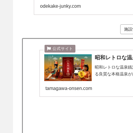
残念でしたが、ち...
odekake-junky.com
施設
昭和レトロな温
昭和レトロな温泉銭湯
る良質な本格温泉が
tamagawa-onsen.com