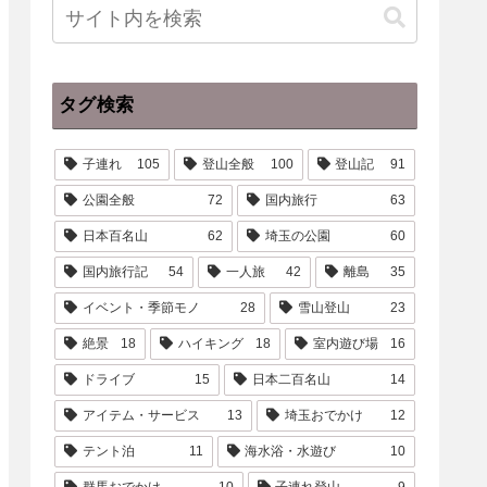
タグ検索
子連れ
105
登山全般
100
登山記
91
公園全般
72
国内旅行
63
日本百名山
62
埼玉の公園
60
国内旅行記
54
一人旅
42
離島
35
イベント・季節モノ
28
雪山登山
23
絶景
18
ハイキング
18
室内遊び場
16
ドライブ
15
日本二百名山
14
アイテム・サービス
13
埼玉おでかけ
12
テント泊
11
海水浴・水遊び
10
群馬おでかけ
10
子連れ登山
9