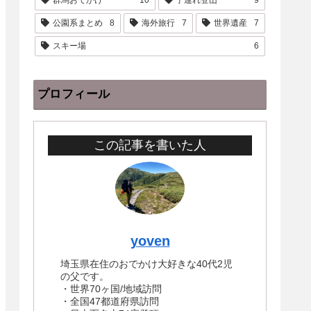
公園系まとめ
8
海外旅行
7
世界遺産
7
スキー場
6
プロフィール
この記事を書いた人
yoven
埼玉県在住のおでかけ大好きな40代2児
の父です。
・世界70ヶ国/地域訪問
・全国47都道府県訪問