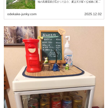
地の高層湿原が広がっており、夏は大小様々な池塘に美し
い花々が咲き誇り楽園の様な景観が見られます。 ベストシ
ーズンである花が咲き乱...
odekake-junky.com
2025.12.02