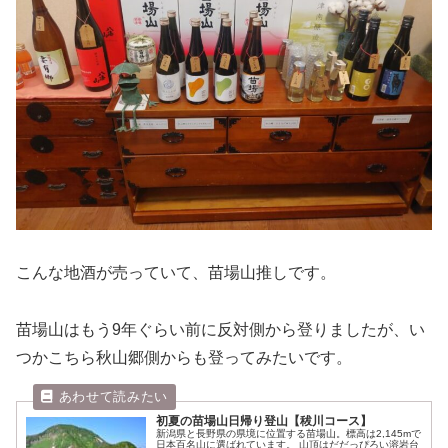
こんな地酒が売っていて、苗場山推しです。
苗場山はもう9年ぐらい前に反対側から登りましたが、い
つかこちら秋山郷側からも登ってみたいです。
初夏の苗場山日帰り登山【秡川コース】
新潟県と長野県の県境に位置する苗場山。標高は2,145mで
日本百名山に選ばれています。 山頂はだだっぴろい溶岩台