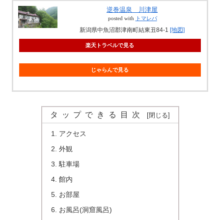
逆巻温泉 川津屋
posted with
トマレバ
新潟県中魚沼郡津南町結東丑84-1
[地図]
楽天トラベルで見る
じゃらんで見る
タップできる目次
アクセス
外観
駐車場
館内
お部屋
お風呂(洞窟風呂)