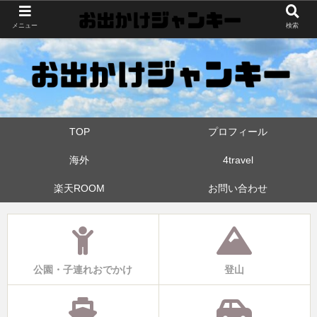
世界中・日本中を旅したおでかけ狂なパパが埼玉県と近県の公園やお出かけス
メニュー
検索
ポットを攻めています！たまに登山も
TOP
プロフィール
海外
4travel
楽天ROOM
お問い合わせ
公園・子連れおでかけ
登山